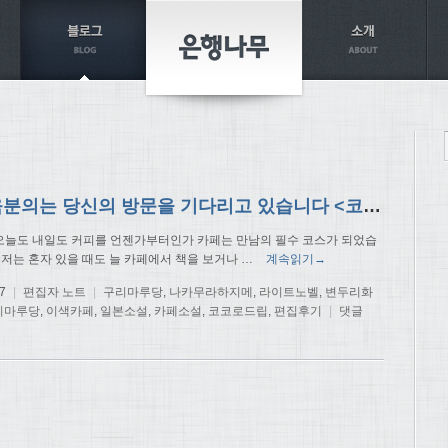
카페 육분의는 당신의 방문을 기다리고 있습니다 <코코로 드립> 편집 후기
 오늘도 내일도 커피를 언젠가부터인가 카페는 만남의 필수 코스가 되었습
 저는 혼자 있을 때도 늘 카페에서 책을 보거나
…
계속읽기→
7
|
편집자 노트
|
구리마루당
,
나카무라하지메
,
라이트노벨
,
변두리화
리마루당
,
이색카페
,
일본소설
,
카페소설
,
코코로드립
,
편집후기
|
댓글