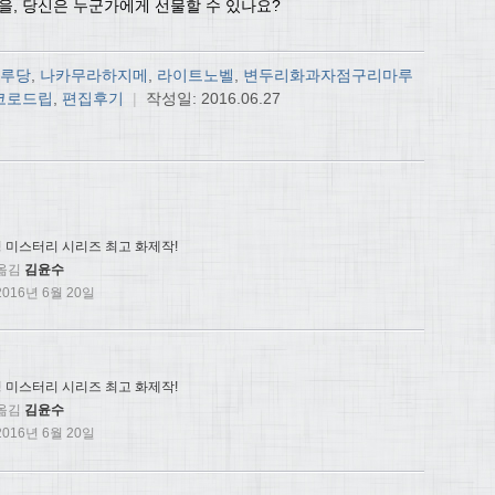
을, 당신은 누군가에게 선물할 수 있나요?
루당
,
나카무라하지메
,
라이트노벨
,
변두리화과자점구리마루
코로드립
,
편집후기
|
작성일:
2016.06.27
 미스터리 시리즈 최고 화제작!
옮김
김윤수
016년 6월 20일
 미스터리 시리즈 최고 화제작!
옮김
김윤수
016년 6월 20일