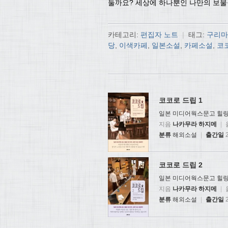
둘까요? 세상에 하나뿐인 나만의 보물
카테고리:
편집자 노트
|
태그:
구리마
당
,
이색카페
,
일본소설
,
카페소설
,
코
코코로 드립 1
일본 미디어웍스문고 힐링
지음
나카무라 하지메
|
분류
해외소설
|
출간일
2
코코로 드립 2
일본 미디어웍스문고 힐링
지음
나카무라 하지메
|
분류
해외소설
|
출간일
2