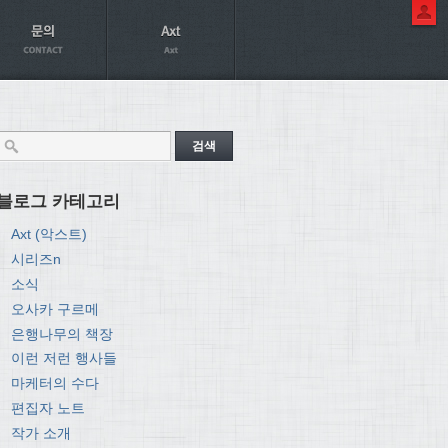
블로그 카테고리
Axt (악스트)
시리즈n
소식
오사카 구르메
은행나무의 책장
이런 저런 행사들
마케터의 수다
편집자 노트
작가 소개