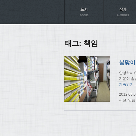
Axt
태그:
책임
봄맞이
안녕하세요
기운이 솔
계속읽기
2012.05.0
픽션
,
안습