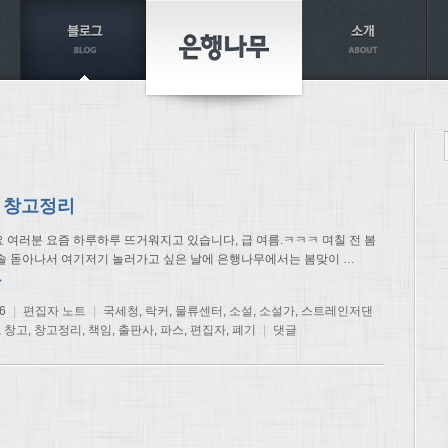
 창고정리
 여러분 요즘 하루하루 뜨거워지고 있습니다, 급 여름.ㅋㅋㅋ 며칠 전 봄
솔 돋아나서 여기저기 놀러가고 싶은 날에 은행나무에서는 봄맞이
…
→
6
|
편집자 노트
|
국세청
,
락커
,
물류센터
,
소설
,
소설가
,
스트레인저댄
,
창고
,
창고정리
,
책임
,
출판사
,
파스
,
편집자
,
폐기
|
댓글