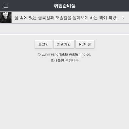
취업준비생
삶 속에 있는 골목길과 오솔길을 돌아보게 하는 책이 되었으면 합니다_<집 떠나 집> 하유지 작가 인터뷰
로그인
회원가입
PC버전
© EunHaengNaMu Publishing co.
도서출판 은행나무