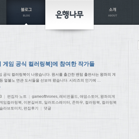
의 게임 공식 컬러링북]에 참여한 작가들
임 공식 컬러링북이 나왔습니다. 원서를 출간한 밴텀 출판사는 왕좌의 게
 등 얼불노 연관 도서들을 선보여 왔습니다. 시리즈의 인기에
…
→
3
|
편집자 노트
|
gameofthrones
,
레비핀폴드
,
애덤스토어
,
왕좌의게
게임컬러링북
,
이본길버트
,
일러트스레이터
,
존하우
,
컬러링북
,
컬러링북
슬라브토미치
,
편집후기
|
댓글