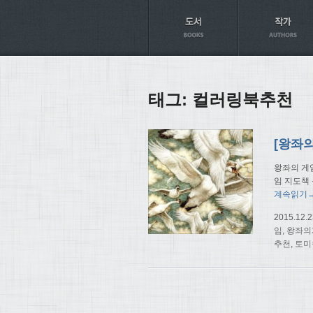
Axt
태그:
컬러링북추천
[왕좌
왕좌의 게
임 지도책
계속읽기
2015.12.2
임
,
왕좌의
추천
,
토미