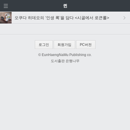
퀸
오쿠다 히데오의 ‘인생 록’을 담다 <시골에서 로큰롤>
로그인
회원가입
PC버전
© EunHaengNaMu Publishing co.
도서출판 은행나무