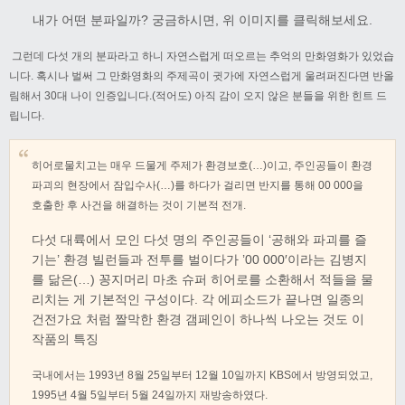
내가 어떤 분파일까? 궁금하시면, 위 이미지를 클릭해보세요.
그런데 다섯 개의 분파라고 하니 자연스럽게 떠오르는 추억의 만화영화가 있었습
니다. 혹시나 벌써 그 만화영화의 주제곡이 귓가에 자연스럽게 울려퍼진다면 반올
림해서 30대 나이 인증입니다.(적어도) 아직 감이 오지 않은 분들을 위한 힌트 드
립니다.
히어로물치고는 매우 드물게 주제가 환경보호(…)이고, 주인공들이 환경
파괴의 현장에서 잠입수사(…)를 하다가 걸리면 반지를 통해 00 000을
호출한 후 사건을 해결하는 것이 기본적 전개.
다섯 대륙에서 모인 다섯 명의 주인공들이 ‘공해와 파괴를 즐
기는’ 환경 빌런들과 전투를 벌이다가 ’00 000′이라는 김병지
를 닮은(…) 꽁지머리 마초 슈퍼 히어로를 소환해서 적들을 물
리치는 게 기본적인 구성이다. 각 에피소드가 끝나면 일종의
건전가요 처럼 짤막한 환경 갬페인이 하나씩 나오는 것도 이
작품의 특징
국내에서는 1993년 8월 25일부터 12월 10일까지 KBS에서 방영되었고,
1995년 4월 5일부터 5월 24일까지 재방송하였다.