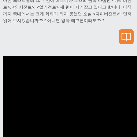
마존 베스트셀러 20위 안에 베로니카 로스의 원작 소설인 <다이버전
트>, <인서전트>, <얼리전트> 세 편이 자리잡고 있다고 합니다. 아직
까지 국내에서는 크게 화제가 되지 못했던 소설 <다이버전트>!! 먼저
읽어 보시겠습니까??? 아니면 영화 예고편이라도???