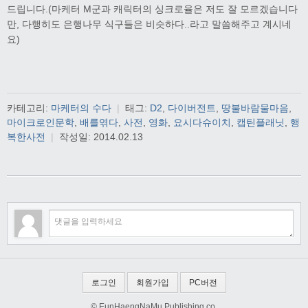
드립니다.(마케터 M군과 캐릭터의 싱크로율은 저도 잘 모르겠습니다
만, 다행히도 은행나무 식구들은 비슷하다..라고 말씀해주고 계시네
요)
카테고리:
마케터의 수다
|
태그:
D2
,
다이버전트
,
땅불바람물마음
,
마이크로인문학
,
배를엮다
,
사전
,
영화
,
요시다슈이치
,
캡틴플래닛
,
행
복한사전
|
작성일:
2014.02.13
로그인
회원가입
PC버전
© EunHaengNaMu Publishing co.