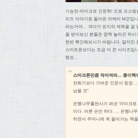
기승전-마이크로 인문학! 으로 포스팅을
리즈 이야기로 돌아온 마케터 M군입니
라는거야… 게다가 표지의 제목을 잘 
을 받아보신 분들은 깜짝 놀라곤 하시
한번 확인해보시기 바랍니다. 얇지만 
스마트폰보다는 조금 더 큰 사이즈입니
랬죠…
스마크폰만큼 작아져라… 종이책의
전화기보다 가벼운 인문서 등장…. 
남을 것”
은행나무출판사가 펴낸 ‘마이크로 인문
이다. 어른 손만 하다. … 은행나
히면서 주머니에 쏙 들어가는 책을