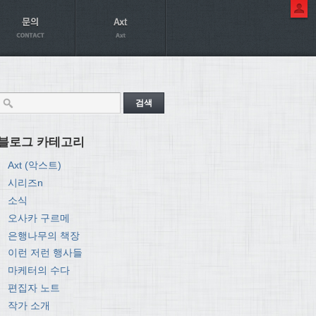
블로그 카테고리
Axt (악스트)
시리즈n
소식
오사카 구르메
은행나무의 책장
이런 저런 행사들
마케터의 수다
편집자 노트
작가 소개