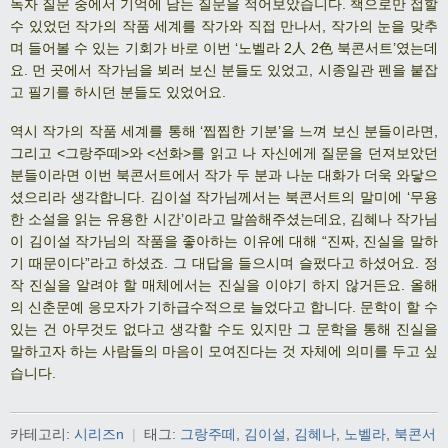
독자 질문 중에서 기억에 남는 질문을 적어보았습니다. 책으로만 접할
수 있었던 작가의 작품 세계를 작가와 직접 만나서, 작가의 눈을 맞추
며 들어볼 수 있는 기회가 바로 이번 ‘노벨라 2人 2色 북콘서트’였는데
요. 먼 곳에서 작가님을 뵈러 보신 분들도 있었고, 시종일관 펜을 붙잡
고 필기를 하시던 분들도 있었어요.
역시 작가의 작품 세계를 통해 ‘찝찝한 기분’을 느껴 보신 분들이라면,
그리고 <그랑주떼>와 <선화>를 읽고 나 자신에게 질문을 던져보았던
분들이라면 이번 북콘서트에서 작가 두 분과 나눈 대화가 더욱 와닿으
셨으리라 생각합니다. 김이설 작가님께서는 북콘서트의 말미에 ‘무용
한 소설을 읽는 유용한 시간’이라고 말씀해주셨는데요, 김혜나 작가님
이 김이설 작가님의 작품을 좋아하는 이유에 대해 “진짜, 진실을 말하
기 때문이다”라고 하셨죠. 그 대답을 들으시며 슬펐다고 하셨어요.
정
작 진실을 알려야 할 매체에서는 진실을 이야기 하지 않거든요. 올해
의 신춘문예 응모자가 기하급수적으로 늘었다고 합니다.
문학이 할 수
있는 건 아무것도 없다고 생각할 수도 있지만 그 문학을 통해 진실을
말하고자 하는 사람들의 마음이 모여진다는 것 자체에 의미를 두고 싶
습니다.
카테고리:
시리즈n
|
태그:
그랑주떼
,
김이설
,
김혜나
,
노벨라
,
북콘서