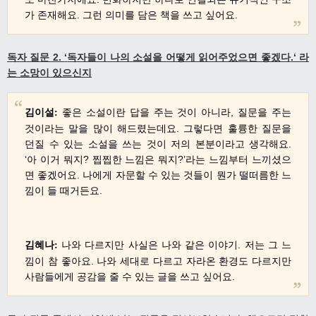
가 존재해요
. 그런 의미를 담은 책을 쓰고 싶어요.
독자 질문 2.
‘
독자들이 나의 소설을 어떻게 읽어주었으면 좋겠다
.‘
라
는 소망이 있으신지
김이설
좋은 소설이란 답을 주는 것이 아니라
,
질문을 주는
:
것이라는 말을 많이 해드렸는데요
.
그렇다면 훌륭한 질문을
던질 수 있는 소설을 쓰는 것이 저의 본분이라고 생각해요
.
‘
아 이거 뭐지
?
찝찝한 느낌은 뭐지
?’
라는 느낌부터 느끼셨으
면 좋겠어요
.
나에게 자문할 수 있는 것들이 뭔가 떨떠름한 느
낌이 들 때거든요
.
김혜나
나와 다르지만 사실은 나와 같은 이야기
.
저는 그 느
:
낌이 참 좋아요
.
나와 세대로 다르고 자라온 환경도 다르지만
사람들에게 공감을 줄 수 있는 글을 쓰고 싶어요
.