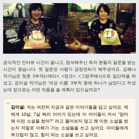
공식적인 인터뷰 시간이 끝나고, 참석해주신 독자 분들의 질문을 받는
시간이 왔습니다. 첫 질문은 서평가 금정연씨가 해주셨어요. 김혜나
작가님은 청춘
3
부작(<제리>, <정크>, <그랑주떼>)으로 일단락을 하
셨고
,
김이설 작가님은 ‘여성 이름’
3
부작 중에 하나가 남았다고 하셨
는데 앞으로는 어떤 작품을 쓸 계획이 있으실까요?
김이설
저는 여전히 지금과 같은 이야기들을 담고 싶어요
.
제
:
에게
10
살
, 7
살 짜리 아이가 있는데 이 아이들이 커서
“
엄마
왜 이런 소설을 썼어
?”
라고 물어보지 않고 왜 이런 소설을 썼
는지 저절로 이해가 가는 소설들을 쓰고 싶어요
.
아이들에게
부끄럽지 않고
,
힘이 되는 소설을 쓰고 싶어요
.