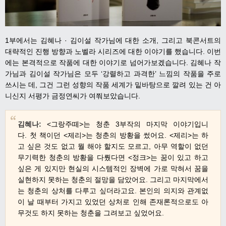
1부에서는 김혜나 · 김이설 작가님에 대한 소개, 그리고 북콘서트의
대략적인 진행 방향과 노벨라 시리즈에 대한 이야기를 했습니다. 이번
에는 본격적으로 작품에 대한 이야기로 넘어가보겠습니다.
김혜나 작
가님과 김이설 작가님은 모두
‘
강렬하고 과격한
’
느낌의 작품을 주로
쓰시는 데, 그건 그런 성향의 작품 세계가 밑바탕으로 깔려 있는 건 아
니신지 서평가 금정연씨가 여쭤보았습니다.
김혜나
:
<
그랑주떼
>
는 청춘
3
부작의 마지막 이야기입니
다
.
첫 책이던
<
제리
>
는 청춘의 방황을 썼어요
. <
제리
>
는 하
고 싶은 것도 없고 뭘 해야 할지도 모르고
,
아무 역할이 없던
무기력한 청춘의 방황을 다뤘다면
<
정크
>
는 꿈이 있고 하고
싶은 게 있지만 현실의 시스템적인 장벽에 가로 막혀서 꿈을
실현하지 못하는 청춘의 절망을 담았어요
.
그리고 마지막에서
는 청춘의 상처를 다루고 싶더라고요
.
본인의 의지와 관계없
이 날 때부터 가지고 있었던 상처로 인해 존재론적으로도 아
무것도 하지 못하는 청춘을 그려보고 싶었어요
.