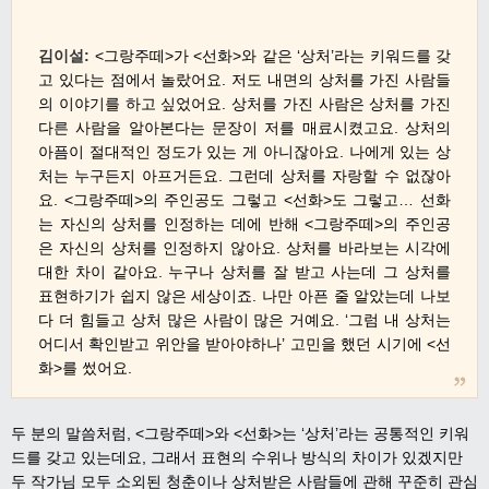
김이설
:
<
그랑주떼
>
가
<
선화
>
와 같은
‘
상처
’
라는 키워드를 갖
고 있다는 점에서 놀랐어요
. 저도
내면의 상처를 가진 사람들
의 이야기를 하고 싶었어요
.
상처를 가진 사람은 상처를 가진
다른 사람을 알아본다는 문장이 저를 매료시켰고요
.
상처의
아픔이 절대적인 정도가 있는 게 아니잖아요.
나에게 있는 상
처는 누구든지 아프거든요
.
그런데 상처를 자랑할 수 없잖아
요
. <
그랑주떼>의 주인공도 그렇고 <선화>도 그렇고
…
선화
는 자신의 상처를 인정하는 데에 반해 <그랑주떼>의 주인공
은 자신의 상처를 인정하지 않아요
.
상처를 바라보는 시각에
대한 차이 같아요
.
누구나 상처를 잘 받고 사는데 그 상처를
표현하기가 쉽지 않은 세상이죠.
나만 아픈 줄 알았는데 나보
다 더 힘들고 상처 많은 사람이 많은 거예요
. ‘
그럼 내 상처는
어디서 확인받고 위안을 받아야하나’ 고민을 했던 시기에
<
선
화
>
를 썼어요
.
두 분의 말씀처럼, <그랑주떼>와 <선화>는 ‘상처’라는 공통적인 키워
드를 갖고 있는데요, 그래서 표현의 수위나 방식의 차이가 있겠지만
두 작가님 모두 소외된 청춘이나 상처받은 사람들에 관해 꾸준히 관심