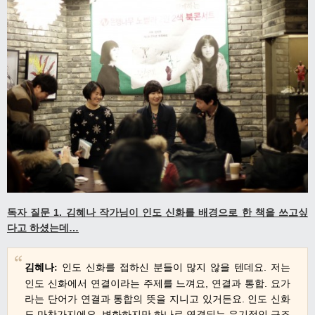
독자 질문 1. 김혜나 작가님이 인도 신화를 배경으로 한 책을 쓰고싶
다고 하셨는데
…
김혜나
인도 신화를 접하신 분들이 많지 않을 텐데요
.
저는
:
인도 신화에서 연결이라는 주제를 느껴요
,
연결과 통합
.
요가
라는 단어가 연결과 통합의 뜻을 지니고 있거든요
.
인도 신화
도 마찬가지에요
.
변화하지만 하나로 연결되는 유기적인 구조