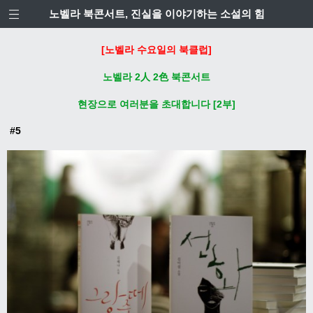
노벨라 북콘서트, 진실을 이야기하는 소설의 힘
[
노벨라 수요일의 북클럽
]
노벨라
2
人
2
色
북콘서트
현장으로 여러분을 초대합니다
[2
부
]
#5