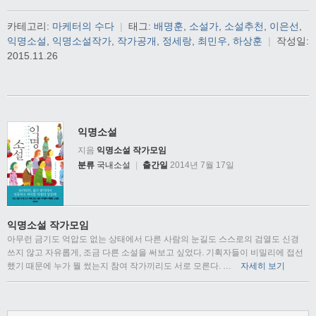
카테고리:
마케터의 수다
|
태그:
배명훈
,
소설가
,
소설추천
,
이은선
,
익명소설
,
익명소설작가
,
작가공개
,
정세랑
,
최민우
,
하상훈
|
작성일:
2015.11.26
익명소설
지음
익명소설 작가모임
분류
국내소설
|
출간일
2014년 7월 17일
익명소설 작가모임
아무런 금기도 억압도 없는 상태에서 다른 사람의 눈길도 스스로의 검열도 신경
쓰지 않고 자유롭게, 조금 다른 소설을 써보고 싶었다. 기획자들이 비밀리에 접선
했기 때문에 누가 뭘 썼는지 참여 작가끼리도 서로 모른다.
…
자세히 보기