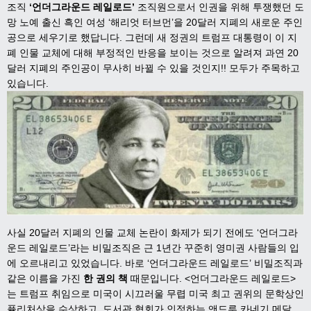
조직
‘
언더그라운드 레일로드’
조직원으로서 인권을 위해 투쟁했던 도
망 노예 출신 흑인 여성 ‘해리엇 터브먼’을 20달러 지폐의 새로운 주인
공으로 세우기로 했답니다. 그런데 새 정권의 트럼프 대통령이 이 지
폐 인물 교체에 대해 부정적인 반응을 보이는 것으로 알려져 과연 20
달러 지폐의 주인공이 무사히 바뀔 수 있을 것인지!! 모두가 주목하고
있습니다.
사
실 20달러 지폐의 인물 교체 논란이
화제가 되기 전에도 ‘언더그라
운드 레일로드’라는 비밀조직은 근 1년간 꾸준히 영미권 사람들의 입
에 오르내리고 있었습니다. 바로 ‘언더그라운드 레일로드’ 비밀조직과
같은 이름을 가진
한 권의 책
때문입니다.
<언더그라운드 레일로드>
는 트럼프 취임으로 미국이 시끄러울 무렵 미국 최고 권위의 문학상인
퓰리처상을 수상하고, 도서관 협회가 인정하는 앤드루 카네기 메달,