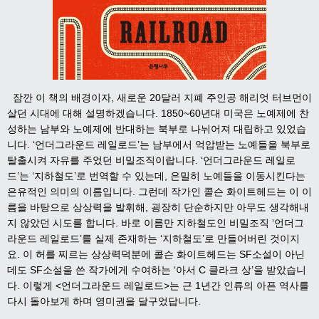
잠깐 이 책의 배경이자, 새로운 20달러 지폐 주인공 해리엇 터브먼이
살던 시대에 대해 설명하겠습니다. 1850~60년대 미국은 노예제에 찬
성하는 남부와 노예제에 반대하는 북부로 나뉘어져 대립하고 있었습
니다. ‘언더그라운드 레일로드’는 남부에서 억압받는 노예들을 북부로
탈출시켜 자유를 주었던 비밀조직이랍니다.
‘언더그라운드 레일로
드’는 ‘지하철도’로 번역할
수 있는데, 은밀히 노예들을 이동시킨다는
은유적인 의미의 이름입니다. 그런데 작가인 콜슨 화이트헤드는 이 이
름을 바탕으로 상상력을 발휘해, 굉장히 단순하지만 아무도 생각해내
지 않았던 시도를 합니다.
바로 이름만 지하철도인 비밀조직 ‘언더그
라운드 레일로드’를 실제 존재하는 ‘지하철도’로 만들어버린 것이지
요. 이 허를 찌르는 상상력덕분에 콜슨 화이트헤드는 SF소설이 아닌
데도 SF소설을 쓴 작가에게 수여하는 ‘아서 C 클라크 상’을 받았습니
다.
이렇게 <언더그라운드 레일로드>는 근 1년간 인류의 아픈 역사를
다시 돌아보게 하며 영미권을 달구었답니다.