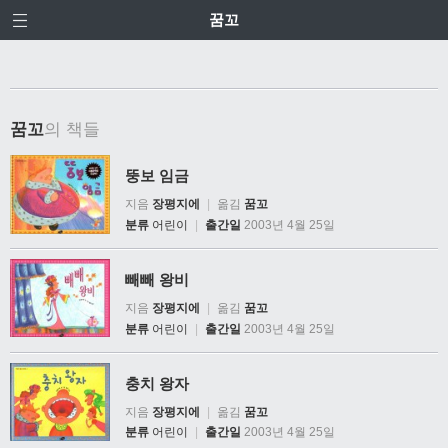
꿈꼬
꿈꼬
의 책들
뚱보 임금
지음
장평지에
|
옮김
꿈꼬
분류
어린이
|
출간일
2003년 4월 25일
빼빼 왕비
지음
장평지에
|
옮김
꿈꼬
분류
어린이
|
출간일
2003년 4월 25일
충치 왕자
지음
장평지에
|
옮김
꿈꼬
분류
어린이
|
출간일
2003년 4월 25일