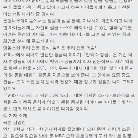
하고 스스로가 원하는 삶의 모습을 만들어 갔던 장금! 장금은 존경하
는 인물을 마음에 품고 닮아 가고자 하는 아이들에게 새롭고 신선한
여성상을 제시해 줄 것이다.
은행나무아이들에서는 장금의 삶을 통해, 지나치게 의존적이고 나약
한 아이들에게는 자신의 삶을 스스로 헤쳐 나갈 수 있는 힘과 용기를,
어려운 환경의 아이들에게는 아름다운 미래를 그려 볼 수 있는 꿈과
희망을 선사해 주고자 한다.
맛깔스런 우리 전통 음식, 놀라운 우리 전통 의술!
요리사에서 의녀로 변신한 장금의 이야기『만화 대장금』은 기존 역
사 여성들의 이미지에서 벗어나 궁중에서 각자 전문적으로 자기 역할
을 했던 사람들 – 상궁, 나인, 무수리, 내시, 내의원 사령 및 의녀 등 –
의 말 못할 애환과 갈등을 처음으로 보여 준다. 그 안에는 요즘 중요
관심사로 대두된 음식 문화와 건강에 대한 정보가 감칠맛 나게 그려져
있지요.
『만화 대장금』에 담긴 궁중 요리에 대한 상세한 소개와 보양식을 포
함한 우리 전통 음식과 의술에 관한 풍부한 이야기는 아이들에게 색다
른 느낌의 역사 인물 이야기로 다가갈 것이다.
♧ 저자 소개
극본 김영현
연세대학교 상경대학 경제학과를 졸업했다. 오랜 동안 ‘사랑의 스튜디
오’ ‘일요일 일요일 밤에’ 등 MBC 오락 프로그램의 구성 작가로 일했