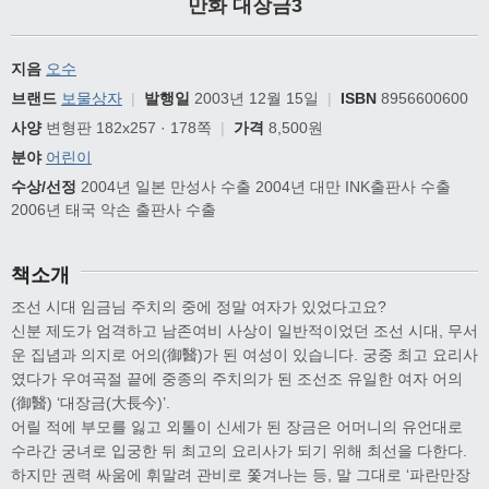
만화 대장금3
지음
오수
브랜드
보물상자
|
발행일
2003년 12월 15일
|
ISBN
8956600600
사양
변형판 182x257 · 178쪽
|
가격
8,500원
분야
어린이
수상/선정
2004년 일본 만성사 수출 2004년 대만 INK출판사 수출
2006년 태국 악손 출판사 수출
책소개
조선 시대 임금님 주치의 중에 정말 여자가 있었다고요?
신분 제도가 엄격하고 남존여비 사상이 일반적이었던 조선 시대, 무서
운 집념과 의지로 어의(御醫)가 된 여성이 있습니다. 궁중 최고 요리사
였다가 우여곡절 끝에 중종의 주치의가 된 조선조 유일한 여자 어의
(御醫) ‘대장금(大長今)’.
어릴 적에 부모를 잃고 외톨이 신세가 된 장금은 어머니의 유언대로
수라간 궁녀로 입궁한 뒤 최고의 요리사가 되기 위해 최선을 다한다.
하지만 권력 싸움에 휘말려 관비로 쫓겨나는 등, 말 그대로 ‘파란만장