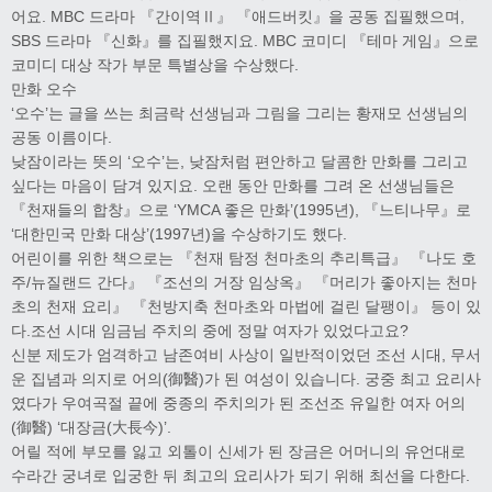
어요. MBC 드라마 『간이역Ⅱ』 『애드버킷』을 공동 집필했으며,
SBS 드라마 『신화』를 집필했지요. MBC 코미디 『테마 게임』으로
코미디 대상 작가 부문 특별상을 수상했다.
만화 오수
‘오수’는 글을 쓰는 최금락 선생님과 그림을 그리는 황재모 선생님의
공동 이름이다.
낮잠이라는 뜻의 ‘오수’는, 낮잠처럼 편안하고 달콤한 만화를 그리고
싶다는 마음이 담겨 있지요. 오랜 동안 만화를 그려 온 선생님들은
『천재들의 합창』으로 ‘YMCA 좋은 만화’(1995년), 『느티나무』로
‘대한민국 만화 대상’(1997년)을 수상하기도 했다.
어린이를 위한 책으로는 『천재 탐정 천마초의 추리특급』 『나도 호
주/뉴질랜드 간다』 『조선의 거장 임상옥』 『머리가 좋아지는 천마
초의 천재 요리』 『천방지축 천마초와 마법에 걸린 달팽이』 등이 있
다.조선 시대 임금님 주치의 중에 정말 여자가 있었다고요?
신분 제도가 엄격하고 남존여비 사상이 일반적이었던 조선 시대, 무서
운 집념과 의지로 어의(御醫)가 된 여성이 있습니다. 궁중 최고 요리사
였다가 우여곡절 끝에 중종의 주치의가 된 조선조 유일한 여자 어의
(御醫) ‘대장금(大長今)’.
어릴 적에 부모를 잃고 외톨이 신세가 된 장금은 어머니의 유언대로
수라간 궁녀로 입궁한 뒤 최고의 요리사가 되기 위해 최선을 다한다.