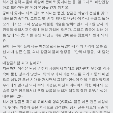
하지만 권력 싸움에 휘말려 관비로 쫓겨나는 등, 말 그대로 ‘파란만장
하고 드라마틱한’ 인생 역정을 걷게 되지요.
궁에서 쫓겨나 제주 관비로 지내는 동안, 장금은 의술에 관심을 갖고
배움을 계속한다. 그리고 몇 년 뒤 의녀로 변신하여 다시 궁으로 돌아
오게 되지요. 의녀 장금은 탁월한 의술을 발휘하면서 내의원 남자 의
원들을 물리치고 마침내 어의 자리에 오른다. 그리고 중종에 의해 이
름 앞에 ‘대(大)’자를 붙인 ‘대장금’이란 명예로운 칭호까지 받게 되지
요.
은행나무아이들에서는 여성으로서는 유일하게 어의 자리에 오른 조
선 시대 실존 인물, 의녀 장금의 꿈과 열정을 『만화 대장금』에 담았
다.
대장금처럼 되고 싶어요!
지금까지 여성은 남성 위주의 사회에서 제대로 평가받지 못하고 역사
속에 묻힌 경우가 많았다. 특히 우리 나라는 유교를 국가의 통치 이념
으로 삼았던 조선 시대를 거치면서 그러한 현상이 더욱 두드러졌지요.
우리에게 알려진 역사 속의 여성은, 어진 어머니이자 착한 아내의 모
습을 갖춘 현모양처나 권력 싸움의 노리개 역할을 했던 요부/기생이
대부분이었다.
하지만 장금은 최고의 요리사와 명의(名義)의 꿈을 이룬 전문 여성이
다. 뛰어난 의술과 높은 학식으로 엄격했던 당시 신분 제도와 남존여
비 사상의 굴레를 벗어난 입지전적인 인물이지요. 타고난 운명을 극복