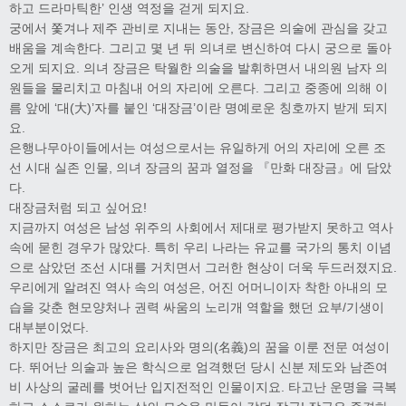
하고 드라마틱한’ 인생 역정을 걷게 되지요.
궁에서 쫓겨나 제주 관비로 지내는 동안, 장금은 의술에 관심을 갖고
배움을 계속한다. 그리고 몇 년 뒤 의녀로 변신하여 다시 궁으로 돌아
오게 되지요. 의녀 장금은 탁월한 의술을 발휘하면서 내의원 남자 의
원들을 물리치고 마침내 어의 자리에 오른다. 그리고 중종에 의해 이
름 앞에 ‘대(大)’자를 붙인 ‘대장금’이란 명예로운 칭호까지 받게 되지
요.
은행나무아이들에서는 여성으로서는 유일하게 어의 자리에 오른 조
선 시대 실존 인물, 의녀 장금의 꿈과 열정을 『만화 대장금』에 담았
다.
대장금처럼 되고 싶어요!
지금까지 여성은 남성 위주의 사회에서 제대로 평가받지 못하고 역사
속에 묻힌 경우가 많았다. 특히 우리 나라는 유교를 국가의 통치 이념
으로 삼았던 조선 시대를 거치면서 그러한 현상이 더욱 두드러졌지요.
우리에게 알려진 역사 속의 여성은, 어진 어머니이자 착한 아내의 모
습을 갖춘 현모양처나 권력 싸움의 노리개 역할을 했던 요부/기생이
대부분이었다.
하지만 장금은 최고의 요리사와 명의(名義)의 꿈을 이룬 전문 여성이
다. 뛰어난 의술과 높은 학식으로 엄격했던 당시 신분 제도와 남존여
비 사상의 굴레를 벗어난 입지전적인 인물이지요. 타고난 운명을 극복