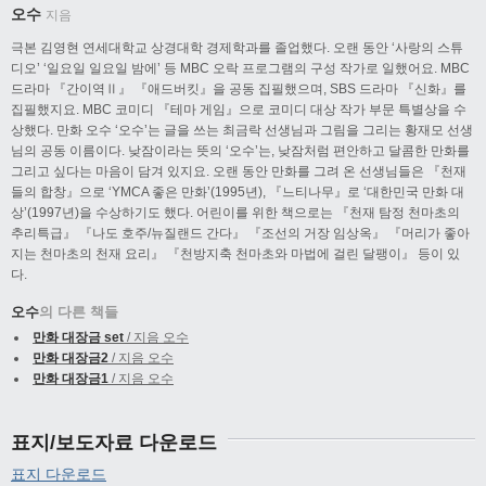
오수
지음
극본 김영현 연세대학교 상경대학 경제학과를 졸업했다. 오랜 동안 ‘사랑의 스튜
디오’ ‘일요일 일요일 밤에’ 등 MBC 오락 프로그램의 구성 작가로 일했어요. MBC
드라마 『간이역Ⅱ』 『애드버킷』을 공동 집필했으며, SBS 드라마 『신화』를
집필했지요. MBC 코미디 『테마 게임』으로 코미디 대상 작가 부문 특별상을 수
상했다. 만화 오수 ‘오수’는 글을 쓰는 최금락 선생님과 그림을 그리는 황재모 선생
님의 공동 이름이다. 낮잠이라는 뜻의 ‘오수’는, 낮잠처럼 편안하고 달콤한 만화를
그리고 싶다는 마음이 담겨 있지요. 오랜 동안 만화를 그려 온 선생님들은 『천재
들의 합창』으로 ‘YMCA 좋은 만화’(1995년), 『느티나무』로 ‘대한민국 만화 대
상’(1997년)을 수상하기도 했다. 어린이를 위한 책으로는 『천재 탐정 천마초의
추리특급』 『나도 호주/뉴질랜드 간다』 『조선의 거장 임상옥』 『머리가 좋아
지는 천마초의 천재 요리』 『천방지축 천마초와 마법에 걸린 달팽이』 등이 있
다.
오수
의 다른 책들
만화 대장금 set
/ 지음 오수
만화 대장금2
/ 지음 오수
만화 대장금1
/ 지음 오수
표지/보도자료 다운로드
표지 다운로드