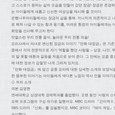
고 스스로가 원하는 삶의 모습을 만들어 갔던 장금! 장금은 존경하
는 아이들에게 새롭고 신선한 여성상을 제시해 줄 것이다.
은행나무아이들에서는 장금의 삶을 통해, 지나치게 의존적이고 
로 헤쳐 나갈 수 있는 힘과 용기를, 어려운 환경의 아이들에게는 
희망을 선사해 주고자 한다.
맛깔스런 우리 전통 음식, 놀라운 우리 전통 의술!
요리사에서 의녀로 변신한 장금의 이야기『만화 대장금』은 기존
중에서 각자 전문적으로 자기 역할을 했던 사람들 – 상궁, 나인, 무
의 말 못할 애환과 갈등을 처음으로 보여 준다. 그 안에는 요즘 
에 대한 정보가 감칠맛 나게 그려져 있지요.
『만화 대장금』에 담긴 궁중 요리에 대한 상세한 소개와 보양식을
한 풍부한 이야기는 아이들에게 색다른 느낌의 역사 인물 이야기로
♧ 저자 소개
극본 김영현
연세대학교 상경대학 경제학과를 졸업했다. 오랜 동안 ‘사랑의 스튜디
오락 프로그램의 구성 작가로 일했어요. MBC 드라마 『간이역
SBS 드라마 『신화』를 집필했지요. MBC 코미디 『테마 게임』
수상했다.