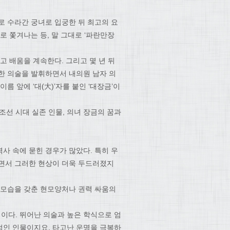
로 수라간 궁녀로 입궁한 뒤 최고의 요
로 쫓겨나는 등, 말 그대로 ‘파란만장
고 배움을 계속한다. 그리고 몇 년 뒤
한 의술을 발휘하면서 내의원 남자 의
름 앞에 ‘대(大)’자를 붙인 ‘대장금’이
선 시대 실존 인물, 의녀 장금의 꿈과
사 속에 묻힌 경우가 많았다. 특히 우
치면서 그러한 현상이 더욱 두드러졌지
 모습을 갖춘 현모양처나 권력 싸움의
성이다. 뛰어난 의술과 높은 학식으로 엄
적인 인물이지요. 타고난 운명을 극복하