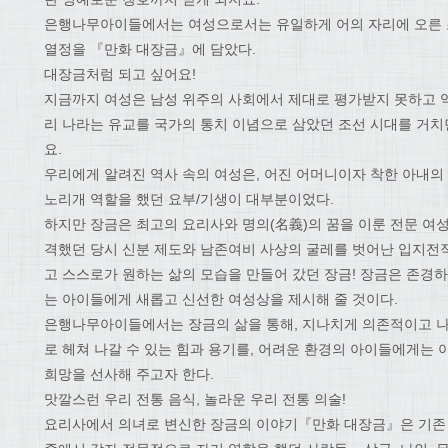
은행나무아이들에서는 여성으로서는 유일하게 어의 자리에 오른 조
열정을 『만화 대장금』에 담았다.
대장금처럼 되고 싶어요!
지금까지 여성은 남성 위주의 사회에서 제대로 평가받지 못하고 역
리 나라는 유교를 국가의 통치 이념으로 삼았던 조선 시대를 거
요.
우리에게 알려진 역사 속의 여성은, 어진 어머니이자 착한 아내의
노리개 역할을 했던 요부/기생이 대부분이었다.
하지만 장금은 최고의 요리사와 명의(名義)의 꿈을 이룬 전문 여
격했던 당시 신분 제도와 남존여비 사상의 굴레를 벗어난 입지전
고 스스로가 원하는 삶의 모습을 만들어 갔던 장금! 장금은 존경하
는 아이들에게 새롭고 신선한 여성상을 제시해 줄 것이다.
은행나무아이들에서는 장금의 삶을 통해, 지나치게 의존적이고 
로 헤쳐 나갈 수 있는 힘과 용기를, 어려운 환경의 아이들에게는 
희망을 선사해 주고자 한다.
맛깔스런 우리 전통 음식, 놀라운 우리 전통 의술!
요리사에서 의녀로 변신한 장금의 이야기『만화 대장금』은 기존