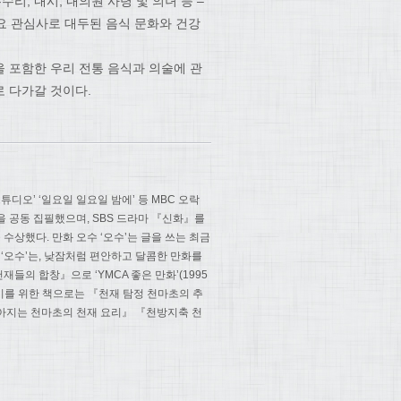
수리, 내시, 내의원 사령 및 의녀 등 –
중요 관심사로 대두된 음식 문화와 건강
 포함한 우리 전통 음식과 의술에 관
 다가갈 것이다.
디오’ ‘일요일 일요일 밤에’ 등 MBC 오락
 공동 집필했으며, SBS 드라마 『신화』를
수상했다. 만화 오수 ‘오수’는 글을 쓰는 최금
‘오수’는, 낮잠처럼 편안하고 달콤한 만화를
들의 합창』으로 ‘YMCA 좋은 만화’(1995
린이를 위한 책으로는 『천재 탐정 천마초의 추
아지는 천마초의 천재 요리』 『천방지축 천