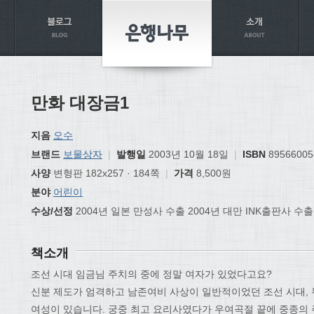
만화 대장금1
지음
오수
브랜드
보물상자
|
발행일
2003년 10월 18일
|
ISBN
89566005
사양
변형판 182x257 · 184쪽
|
가격
8,500원
분야
어린이
수상/선정
2004년 일본 만성사 수출 2004년 대만 INK출판사 수출
책소개
조선 시대 임금님 주치의 중에 정말 여자가 있었다고요?
신분 제도가 엄격하고 남존여비 사상이 일반적이었던 조선 시대, 
여성이 있습니다. 궁중 최고 요리사였다가 우여곡절 끝에 중종의 