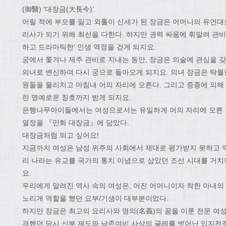
(御醫) ‘대장금(大長今)’.
어릴 적에 부모를 잃고 외톨이 신세가 된 장금은 어머니의 유언대
리사가 되기 위해 최선을 다한다. 하지만 권력 싸움에 휘말려 관비
하고 드라마틱한’ 인생 역정을 걷게 되지요.
궁에서 쫓겨나 제주 관비로 지내는 동안, 장금은 의술에 관심을 갖
의녀로 변신하여 다시 궁으로 돌아오게 되지요. 의녀 장금은 탁월
원들을 물리치고 마침내 어의 자리에 오른다. 그리고 중종에 의해 이
란 명예로운 칭호까지 받게 되지요.
은행나무아이들에서는 여성으로서는 유일하게 어의 자리에 오른 조
열정을 『만화 대장금』에 담았다.
대장금처럼 되고 싶어요!
지금까지 여성은 남성 위주의 사회에서 제대로 평가받지 못하고 역
리 나라는 유교를 국가의 통치 이념으로 삼았던 조선 시대를 거
요.
우리에게 알려진 역사 속의 여성은, 어진 어머니이자 착한 아내의
노리개 역할을 했던 요부/기생이 대부분이었다.
하지만 장금은 최고의 요리사와 명의(名義)의 꿈을 이룬 전문 여
격했던 당시 신분 제도와 남존여비 사상의 굴레를 벗어난 입지전