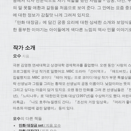
중에서 각자 전문적으로 자기 역할을 했던 사람들 – 상궁, 나인, 무
의 말 못할 애환과 갈등을 처음으로 보여 준다. 그 안에는 요즘 
에 대한 정보가 감칠맛 나게 그려져 있지요.
『만화 대장금』에 담긴 궁중 요리에 대한 상세한 소개와 보양식을
한 풍부한 이야기는 아이들에게 색다른 느낌의 역사 인물 이야기로
작가 소개
오수
지음
극본 김영현 연세대학교 상경대학 경제학과를 졸업했다. 오랜 동안 ‘사랑의 스튜
프로그램의 구성 작가로 일했어요. MBC 드라마 『간이역Ⅱ』 『애드버킷』을
집필했지요. MBC 코미디 『테마 게임』으로 코미디 대상 작가 부문 특별상을 
락 선생님과 그림을 그리는 황재모 선생님의 공동 이름이다. 낮잠이라는 뜻의 
그리고 싶다는 마음이 담겨 있지요. 오랜 동안 만화를 그려 온 선생님들은 『천재
년), 『느티나무』로 ‘대한민국 만화 대상’(1997년)을 수상하기도 했다. 어
리특급』 『나도 호주/뉴질랜드 간다』 『조선의 거장 임상옥』 『머리가 좋
마초와 마법에 걸린 달팽이』 등이 있다.
오수
의 다른 책들
만화 대장금 set
/ 지음 오수