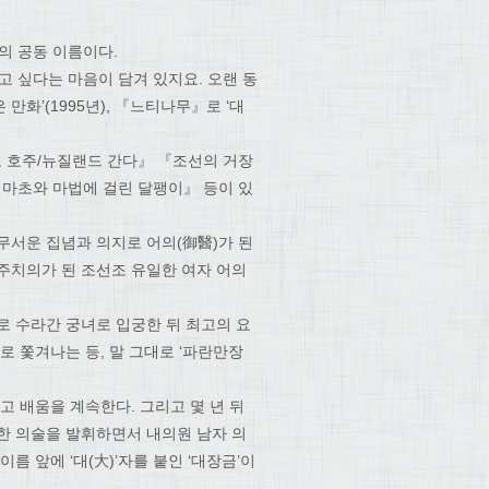
의 공동 이름이다.
고 싶다는 마음이 담겨 있지요. 오랜 동
만화’(1995년), 『느티나무』로 ‘대
 호주/뉴질랜드 간다』 『조선의 거장
마초와 마법에 걸린 달팽이』 등이 있
무서운 집념과 의지로 어의(御醫)가 된
주치의가 된 조선조 유일한 여자 어의
로 수라간 궁녀로 입궁한 뒤 최고의 요
로 쫓겨나는 등, 말 그대로 ‘파란만장
고 배움을 계속한다. 그리고 몇 년 뒤
한 의술을 발휘하면서 내의원 남자 의
름 앞에 ‘대(大)’자를 붙인 ‘대장금’이