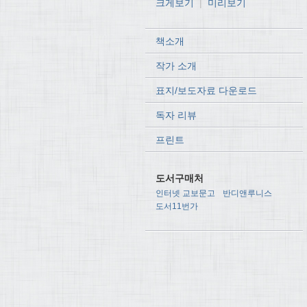
크게보기
|
미리보기
책소개
작가 소개
표지/보도자료 다운로드
독자 리뷰
프린트
도서구매처
인터넷 교보문고
반디앤루니스
도서11번가