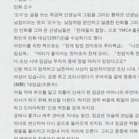
만화 오수
‘오수’는 글을 쓰는 최금락 선생님과 그림을 그리는 황재모 선생님
낮잠이라는 뜻의 ‘오수’는, 낮잠처럼 편안하고 달콤한 만화를 그리
안 만화를 그려 온 선생님들은 『천재들의 합창』으로 ‘YMCA 좋은 
한민국 만화 대상’(1997년)을 수상하기도 했다.
어린이를 위한 책으로는 『천재 탐정 천마초의 추리특급』 『나도
임상옥』 『머리가 좋아지는 천마초의 천재 요리』 『천방지축 천
다.조선 시대 임금님 주치의 중에 정말 여자가 있었다고요?
신분 제도가 엄격하고 남존여비 사상이 일반적이었던 조선 시대, 
여성이 있습니다. 궁중 최고 요리사였다가 우여곡절 끝에 중종의 
(御醫) ‘대장금(大長今)’.
어릴 적에 부모를 잃고 외톨이 신세가 된 장금은 어머니의 유언대
리사가 되기 위해 최선을 다한다. 하지만 권력 싸움에 휘말려 관비
하고 드라마틱한’ 인생 역정을 걷게 되지요.
궁에서 쫓겨나 제주 관비로 지내는 동안, 장금은 의술에 관심을 갖
의녀로 변신하여 다시 궁으로 돌아오게 되지요. 의녀 장금은 탁월
원들을 물리치고 마침내 어의 자리에 오른다. 그리고 중종에 의해 이
란 명예로운 칭호까지 받게 되지요.