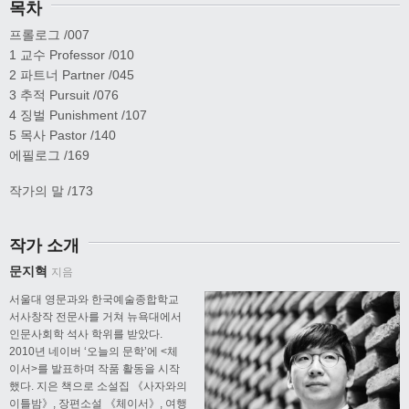
목차
프롤로그 /007
1 교수 Professor /010
2 파트너 Partner /045
3 추적 Pursuit /076
4 징벌 Punishment /107
5 목사 Pastor /140
에필로그 /169
작가의 말 /173
작가 소개
문지혁
지음
서울대 영문과와 한국예술종합학교
서사창작 전문사를 거쳐 뉴욕대에서
인문사회학 석사 학위를 받았다.
2010년 네이버 ‘오늘의 문학’에 <체
이서>를 발표하며 작품 활동을 시작
했다. 지은 책으로 소설집 《사자와의
이틀밤》, 장편소설 《체이서》, 여행