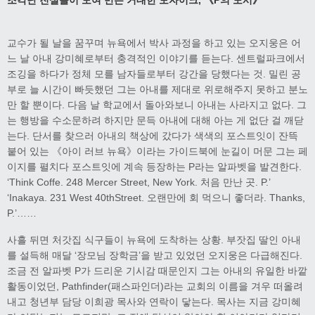
교수가 될 날을 꿈꾸며 뉴욕에서 박사 과정을 하고 있는 오지웅은 어
느 날 아내 강미혜로부터 충격적인 이야기를 듣는다. 센트럴파크에서
조깅을 하다가 정체 모를 남자들로부터 강간을 당했다는 것. 밀린 공
부로 늘 시간이 빠듯했던 그는 아내를 제대로 위로해주지 못하고 분노
만 할 뿐이다. 다음 날 학교에서 돌아와보니 아내는 사라지고 없다. 그
는 행방을 수소문하려 하지만 문득 아내에 대해 아는 게 없단 걸 깨닫
는다. 단서를 찾으러 아내의 책상에 갔다가 색색의 포스트잇이 잔뜩
붙어 있는 《아이 러브 뉴욕》이라는 가이드북에 눈길이 머문 그는 페
이지를 펼치다 포스트잇에 계속 등장하는 P라는 알파벳을 발견한다.
‘Think Coffe. 248 Mercer Street, New York. 처음 만난 곳. P.’
‘Inakaya. 231 West 40thStreet. 오랜만에 회 먹으니 좋더라. Thanks,
P.’……
사흘 뒤면 처갓집 식구들이 뉴욕에 도착하는 상황. 부잣집 딸인 아내
를 설득해 매달 ‘장모님 장학금’을 받고 있었던 오지웅은 다급해진다.
조금 전 알파벳 P가 드리운 기시감 때문인지 그는 아내의 유일한 바깥
활동이었던, Pathfinder(패스파인더)라는 교회의 이름을 겨우 떠올려
내고 청년부 담당 이희광 목사와 연락이 닿는다. 목사는 지금 강미혜