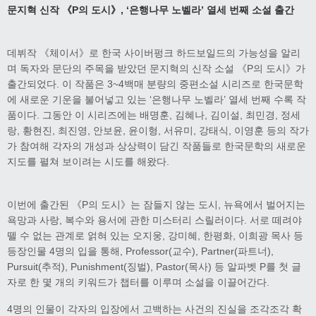
문지혁 신작 《P의 도시》, ‘은행나무 노벨라’ 열세 번째 소설 출간
데뷔작 《체이서》로 한국 사이버펑크 하드보일드의 가능성을 알리
며 독자와 문단의 주목을 받았던 문지혁의 신작 소설 《P의 도시》가
출간되었다. 이 작품은 3~4백매 분량의 중편소설 시리즈로 한국문학
에 새로운 기운을 불어넣고 있는 ‘은행나무 노벨라’ 열세 번째 수록 작
품이다. 그동안 이 시리즈에는 배명훈, 김혜나, 김이설, 최민경, 정세
랑, 황현진, 최진영, 안보윤, 윤이형, 서유미, 강태식, 이영훈 등의 작가
가 참여해 각자의 개성과 상상력이 담긴 작품들로 한국문학의 새로운
지도를 펼쳐 보이려는 시도를 해왔다.
이번에 출간된 《P의 도시》는 잠들지 않는 도시, 뉴욕에서 벌어지는
욕망과 사랑, 복수와 용서에 관한 미스터리 스릴러이다. 서로 떼려야
뗄 수 없는 관계로 얽혀 있는 오지웅, 강미혜, 한평화, 이희광 목사 등
등장인물 4명의 입을 통해, Professor(교수), Partner(파트너),
Pursuit(추적), Punishment(징벌), Pastor(목사) 등 알파벳 P를 첫 글
자로 한 몇 개의 키워드가 챕터를 이루며 소설을 이끌어간다.
4명의 인물이 각자의 입장에서 고백하는 사건의 진실을 조각조각 확