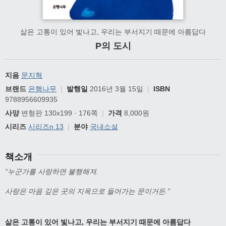
삶은 고통이 있어 빛나고, 우리는 부서지기 때문에 아름답다
P의 도시
지음
문지혁
브랜드
은행나무
|
발행일
2016년 3월 15일
|
ISBN
9788956609935
사양
변형판 130x199 · 176쪽
|
가격
8,000원
시리즈
시리즈n 13
|
분야
국내소설
책소개
“누군가를 사랑하면 불행해져.
사랑은 마음 깊은 곳의 지옥으로 들어가는 문이거든.”
삶은 고통이 있어 빛나고, 우리는 부서지기 때문에 아름답다