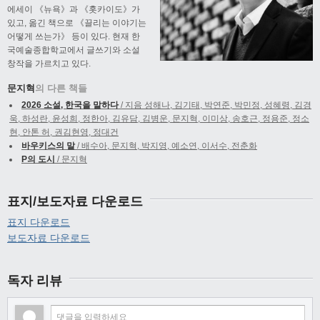
에세이 《뉴욕》과 《홋카이도》가
있고, 옮긴 책으로 《끌리는 이야기는
어떻게 쓰는가》 등이 있다. 현재 한
국예술종합학교에서 글쓰기와 소설
창작을 가르치고 있다.
문지혁
의 다른 책들
2026 소설, 한국을 말하다
/ 지음 성해나, 김기태, 박연준, 박민정, 성혜령, 김경
욱, 하성란, 윤성희, 정한아, 김유담, 김병운, 문지혁, 이미상, 송호근, 정용준, 정소
현, 안톤 허, 권김현영, 정대건
바우키스의 말
/ 배수아, 문지혁, 박지영, 예소연, 이서수, 전춘화
P의 도시
/ 문지혁
표지/보도자료 다운로드
표지 다운로드
보도자료 다운로드
독자 리뷰