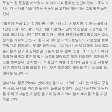
무심코 한 문장을 써보았다. 이야기가 태동하는 순간이었다. 《P의 도
시》의 서사를 이끌어가는 주동인물 오지웅 캐릭터는 그렇게 만들어
졌다.
“플롯에 관심 있는 작가라면 누구나 해보는 시도지만, 이번 소설에서
1인칭으로 여러 개의 목소리를 사용해서 입체적 진실을 구성하는 작
업을 해보았습니다.” 문지혁 작가는 현재 한국예술종합학교에서 소설
창작을 가르치고 있다. 한국 사이버펑크 하드보일드의 가능성을 보여
주었다고 평가받는 첫 SF 장편소설 《체이서》에서 과학적 상상력과
존재론적 탐구에 심취했던 그는 이번 두 번째 소설 《P의 도시》에서
독특한 플롯과 흡인력 있는 스토리텔링으로 독자 친화적인 작가의 면
모를 보여준다. 중학생 때 PC통신 하이텔에 접속해 글을 쓰던 시절부
터 지금까지 그를 붙잡고 있는 것은 독자에게 울림을 주는 소설을 쓰
겠다는 열망이다.
알다시피 플롯(Plot)의 번역어는 음모다. 《P의 도시》는 개인의 구원
과 사랑, 용서로 위장한 몰락의 플롯을 취한다. 소설가 문지혁이 독자
를 위해 꾸며놓은 치밀한 음모와 덫에 기꺼이 함께 빠져들 것을 제안
하고 싶다.