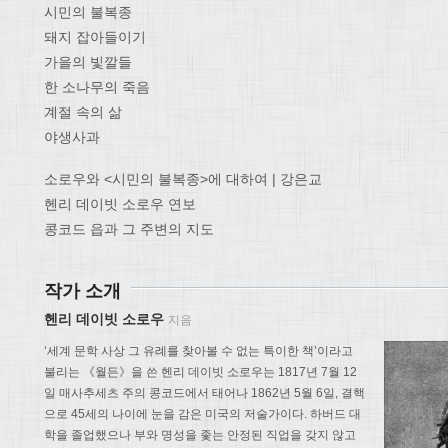
시민의 불복종
돼지 잡아들이기
가을의 빛깔들
한 소나무의 죽음
계절 속의 삶
야생사과
소로우와 <시민의 불복종>에 대하여 | 강은교
헨리 데이빗 소로우 연보
콩코드 읍과 그 주변의 지도
작가 소개
헨리 데이빗 소로우
지음
‘세계 문학 사상 그 유례를 찾아볼 수 없는 특이한 책’이라고
불리는 《월든》을 쓴 헨리 데이빗 소로우는 1817년 7월 12
일 매사추세츠 주의 콩코드에서 태어나 1862년 5월 6일, 결핵
으로 45세의 나이에 눈을 감은 미국의 저술가이다. 하버드 대
학을 졸업했으나 부와 명성을 좇는 안정된 직업을 갖지 않고