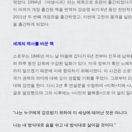
엮었다. 1994년 《야생사과》라는 제목으로 초판이 출간되었다가
이 바뀌어 개정 출간된 책을 번역자 강승영 씨가 6년 동안 전반
2011년 두 번째 개정판을 출간하였고, 이번에 고전의 품격을 살
을 출간하게 되었다.
세계의 역사를 바꾼 책
소로우는 1846년 어느 날 마을에 갔다가 6년 전부터 인두세 납
려 하루 동안 감옥에 수감된 일화가 있다. 미국 정부가 흑인 노예
까지 일으켰기 때문에 이에 항의하기 위해서였다. 이 사건은 소
국가 권력의 의미에 대해 깊이 성찰할 기회를 주었다. 그로부터 2
대해 강연을 한다. 다시 1년 후 연설문을 수정하여 <미학>지에 
글로 발표했으며 그의 사후에는 <시민의 불복종>으로 더 널리 알
“나는 누구에게 강요받기 위하여 이 세상에 태어난 것은 아니다.
나는 내 방식대로 숨을 쉬고 내 방식대로 살아갈 것이다.”