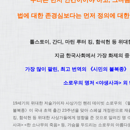
법에 대한 존경심보다는 먼저 정의에 대한
톨스토이
,
간디
,
마틴 루터 킹
,
함석헌 등 위대
지금 한국사회에서 가장 화제의 중
가장 많이 팔린, 최고 번역의 《시민의 불복종》 
소로우의 명저 <야생사과> 외 
19세기의 위대한 저술가이자 사상가인 헨리 데이빗 소로우의 《
불복종》이 국내 초역 출간 23주년을 맞아 스페셜 개정판으로 재출
킹, 함석헌 등 위대한 사상가들에게 영향을 준 것으로 알려진 명 
사과> <한 소나무의 죽음> 등, 가슴을 두드리는 소로우의 아름다