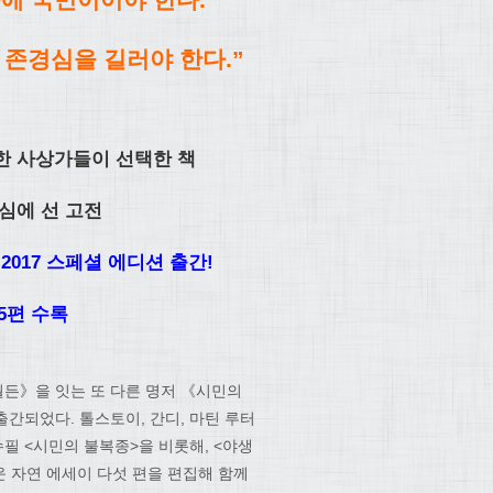
 존경심을 길러야 한다.”
한 사상가들이 선택한 책
심에 선 고전
2017 스페셜 에디션 출간!
5편 수록
월든》을 잇는 또 다른 명저 《시민의
간되었다. 톨스토이, 간디, 마틴 루터
수필 <시민의 불복종>을 비롯해, <야생
운 자연 에세이 다섯 편을 편집해 함께