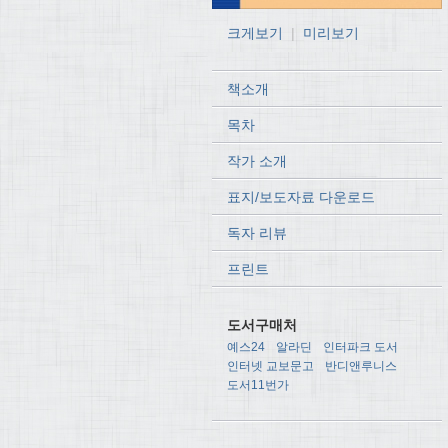
크게보기
|
미리보기
책소개
목차
작가 소개
표지/보도자료 다운로드
독자 리뷰
프린트
도서구매처
예스24
알라딘
인터파크 도서
인터넷 교보문고
반디앤루니스
도서11번가