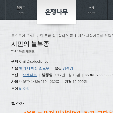
톨스토이, 간디, 마틴 루터 킹, 함석헌 등 위대한 사상가들이 선택
시민의 불복종
2017 특별 개정판
원제
Civil Disobedience
지음
헨리 데이빗 소로우
|
옮김
강승영
브랜드
은행나무
|
발행일
2017년 1월 15일
|
ISBN
978895660
사양
변형판 1489x210 · 232쪽
|
가격
12,000원
분야
비소설
책소개
“우리는 먼저 인간이어야 하고, 그다