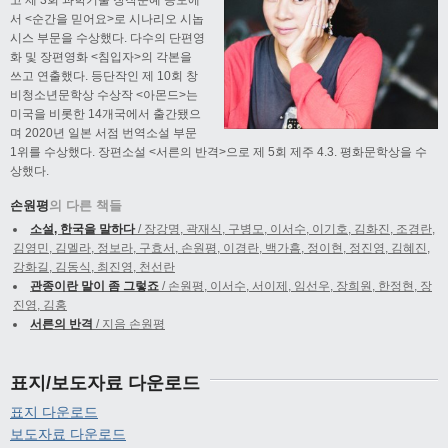
서 <순간을 믿어요>로 시나리오 시놉
시스 부문을 수상했다. 다수의 단편영
화 및 장편영화 <침입자>의 각본을
쓰고 연출했다. 등단작인 제 10회 창
비청소년문학상 수상작 <아몬드>는
미국을 비롯한 14개국에서 출간됐으
며 2020년 일본 서점 번역소설 부문
1위를 수상했다. 장편소설 <서른의 반격>으로 제 5회 제주 4.3. 평화문학상을 수
상했다.
손원평
의 다른 책들
소설, 한국을 말하다
/ 장강명, 곽재식, 구병모, 이서수, 이기호, 김화진, 조경란,
김영민, 김멜라, 정보라, 구효서, 손원평, 이경란, 백가흠, 정이현, 정진영, 김혜진,
강화길, 김동식, 최진영, 천선란
관종이란 말이 좀 그렇죠
/ 손원평, 이서수, 서이제, 임선우, 장희원, 한정현, 장
진영, 김홍
서른의 반격
/ 지음 손원평
표지/보도자료 다운로드
표지 다운로드
보도자료 다운로드