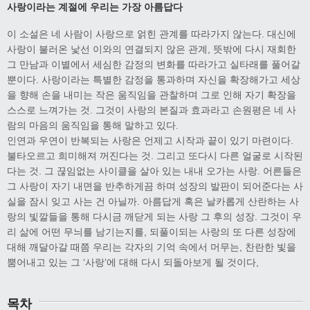
사랑이라는 계절에 우리는 가장 아름답다
이 소설은 네 사람이 사랑으로 얽힌 관계를 따라가지 않는다. 대신에
사랑이 불러온 낯선 이와의 연결되지 않은 관계, 뜻밖에 다시 재회한
그 만남과 이별에서 세심한 감정의 변화를 따라가고 실타래를 풀어갈
뿐이다. 사랑이라는 특별한 감정을 통과하며 자신을 확장해가고 세상
을 향해 손을 내미는 작은 움직임을 관찰하며 그로 인해 자기 확장을
스스로 느껴가는 것. 그것이 사랑의 본질과 효과라고 손원평은 네 사
람의 마음의 움직임을 통해 말하고 있다.
인연과 우연이 반복되는 사랑은 언제고 시작과 끝이 있기 마련이다.
불타오르고 희미해져 꺼진다는 것. 그리고 또다시 다른 얼굴로 시작된
다는 것. 그 끊임없는 사이클을 살아 있는 내내 오가는 사랑. 어른들은
그 사랑이 자기 내면을 반추하게끔 하며 성장의 발판이 되어준다는 사
실을 잠시 잊고 사는 건 아닐까. 아름답게 혹은 날카롭게 산란하는 사
랑의 빛깔들을 통해 다시금 깨닫게 되는 사랑 그 후의 성장. 그것이 우
리 삶에 어떤 무늬를 남기는지를, 되풀이되는 사랑의 또 다른 성장에
대해 깨달아갈 때쯤 우리는 각자의 기억 속에서 머무는, 찬란한 빛을
뿜어내고 있는 그 ‘사랑’에 대해 다시 되돌아보게 될 것이다,
목차