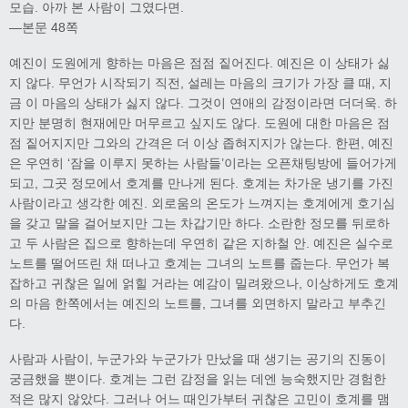
모습. 아까 본 사람이 그였다면.
―본문 48쪽
예진이 도원에게 향하는 마음은 점점 짙어진다. 예진은 이 상태가 싫
지 않다. 무언가 시작되기 직전, 설레는 마음의 크기가 가장 클 때, 지
금 이 마음의 상태가 싫지 않다. 그것이 연애의 감정이라면 더더욱. 하
지만 분명히 현재에만 머무르고 싶지도 않다. 도원에 대한 마음은 점
점 짙어지지만 그와의 간격은 더 이상 좁혀지지가 않는다. 한편, 예진
은 우연히 ‘잠을 이루지 못하는 사람들’이라는 오픈채팅방에 들어가게
되고, 그곳 정모에서 호계를 만나게 된다. 호계는 차가운 냉기를 가진
사람이라고 생각한 예진. 외로움의 온도가 느껴지는 호계에게 호기심
을 갖고 말을 걸어보지만 그는 차갑기만 하다. 소란한 정모를 뒤로하
고 두 사람은 집으로 향하는데 우연히 같은 지하철 안. 예진은 실수로
노트를 떨어뜨린 채 떠나고 호계는 그녀의 노트를 줍는다. 무언가 복
잡하고 귀찮은 일에 얽힐 거라는 예감이 밀려왔으나, 이상하게도 호계
의 마음 한쪽에서는 예진의 노트를, 그녀를 외면하지 말라고 부추긴
다.
사람과 사람이, 누군가와 누군가가 만났을 때 생기는 공기의 진동이
궁금했을 뿐이다. 호계는 그런 감정을 읽는 데엔 능숙했지만 경험한
적은 많지 않았다. 그러나 어느 때인가부터 귀찮은 고민이 호계를 맴