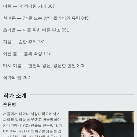
여름 ― 딱 적당한 거리 007
한여름 ― 잠 못 드는 밤의 왈라비와 유령 049
초가을 ― 피를 위한 빠른 단조 091
겨울 ― 습한 추위 131
이른 봄 ― 봄의 속성 177
다시 여름 ― 한철의 영원, 영원한 한철 223
작가의 말 262
작가 소개
손원평
서울에서 태어나 서강대학교에서 사
회학과 철학을 공부했고 한국영화아
카데미에서 영화 연출을 전공했다. 제
6회 <<씨네21>> 영화평론상을 받았
고 제 3회 과학기술 창작문예 공모에