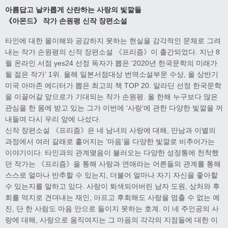
아름답고 날카롭게 산란하는 사랑의 빛깔들
《아몬드》 작가 손원평 신작 장편소설
타인에 대한 몰이해와 공감하지 못하는 현실을 감각적인 문체로 그려
내는 작가 손원평의 신작 장편소설 《프리즘》이 출간되었다. 지난 8
월 온라인 서점 yes24 선정 독자가 뽑은 ‘2020년 한국문학의 미래가
될 젊은 작가’ 1위. 올해 일본서점대상 번역소설부문 수상, 올 상반기
미국 아마존 에디터가 뽑은 최고의 책 TOP 20. 알라딘 선정 한국문학
을 이끌어갈 앞으로가 기대되는 작가 손원평. 올 한해 누구보다 많은
관심을 한 몸에 받고 있는 그가 이번에 ‘사랑’에 관한 다양한 빛깔을 꺼
내들며 다시 우리 앞에 나섰다.
신작 장편소설 《프리즘》은 네 남녀의 사랑에 대해, 만남과 이별의
과정에서 여러 갈래로 흩어지는 ‘마음’을 다양한 빛깔로 비추어가는
이야기이다. 타인과의 관계맺음이 불러오는 다양한 성장통에 천착했
던 작가는 《프리즘》을 통해 사랑과 연애라는 어른들의 관계를 통해
스스로 얼마나 반추할 수 있는지, 더불어 얼마나 자기 자신을 좋아할
수 있는지를 말하고 있다. 사랑이 퇴색되어버린 남자 도원, 상처와 후
회를 억지로 견뎌내는 재인, 아프고 후회해도 사랑을 멈출 수 없는 예
진, 단 한 사람도 마음 안으로 들이지 못하는 호계. 이 네 주인공의 사
랑에 대해, 사랑으로 움직여지는 그 마음의 각각의 지점들에 대한 이