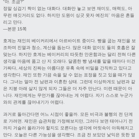
“아. 조금?”
정말 싱겁기 짝이 없는 대화다. 대화만 놓고 보면 재미도, 매력도, 아
무런 얘깃거리도 없다. 하지만 도원이 싱긋 웃자 예진의` 마음은 흔들
리고 만다.
―본문 15쪽
호계는 재인의 베이커리에서 아르바이트 중이다. 빵을 굽는 재인을 보
조하며 진열과 청소, 계산을 돕는다. 많은 대화 없이도 둘의 호흡은 잘
맞는다. 하지만 호계는 베이커리의 따듯한 안온함과는 달리 전혀 다른
생각을 마음에 품고 산 지 오래다. 달콤한 빵 냄새를 맡을 때마다 이건
가짜다, 세상의 진짜는 아름다운 유혹 속에 비밀을 간직하고 있다고
생각한다. 재인 또한 가끔 속을 알 수 없는 표정을 짓고 있을 때가 많
다. 그녀는 얼마 전 남편과 이혼한 상태. 그런데 이상하게도 남편과 같
은 지붕 아래 살지 않게 되자 그들은 더 자주 만난다. 미련 때문이 아
니다. 재인에게는 무언가를 끊어내는 게 어렵다. 자기 스스로 누군가
와의 관계를 끊어내기가 어렵다.
과거로 돌아간다면 어느 시점이 좋을까. 모든 비극과 불행의 전 단계
로 가려면. 재인은 습관처럼 가정해보지만, 그러다 보면 태어나기 전
까지 거슬러 올라가야 할지도 모른다는 생각에 머릿속이 아득해지고
만다. 오늘은 다른 가능성을 생각했다. 조금 전 보았던 낯익은 듯한 옆