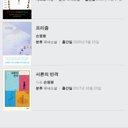
프리즘
손원평
분류
국내소설
|
출간일
2020년 9월 15일
서른의 반격
지음
손원평
분류
국내소설
|
출간일
2017년 10월 23일