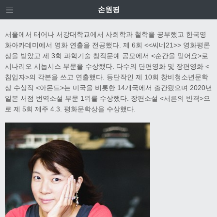
손원평
서울에서 태어나 서강대학교에서 사회학과 철학을 공부했고 한국영
화아카데미에서 영화 연출을 전공했다. 제 6회 <<씨네21>> 영화평론
상을 받았고 제 3회 과학기술 창작문예 공모에서 <순간을 믿어요>로
시나리오 시놉시스 부문을 수상했다. 다수의 단편영화 및 장편영화 <
침입자>의 각본을 쓰고 연출했다. 등단작인 제 10회 창비청소년문학
상 수상작 <아몬드>는 미국을 비롯한 14개국에서 출간됐으며 2020년
일본 서점 번역소설 부문 1위를 수상했다. 장편소설 <서른의 반격>으
로 제 5회 제주 4.3. 평화문학상을 수상했다.