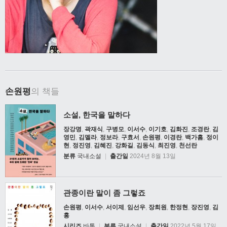
손원평
의 책들
소설, 한국을 말하다
장강명
,
곽재식
,
구병모
,
이서수
,
이기호
,
김화진
,
조경란
,
김
영민
,
김멜라
,
정보라
,
구효서
,
손원평
,
이경란
,
백가흠
,
정이
현
,
정진영
,
김혜진
,
강화길
,
김동식
,
최진영
,
천선란
분류
국내소설
|
출간일
2024년 8월 13일
관종이란 말이 좀 그렇죠
손원평
,
이서수
,
서이제
,
임선우
,
장희원
,
한정현
,
장진영
,
김
홍
시리즈
바통
|
분류
국내소설
|
출간일
2022년 5월 17일