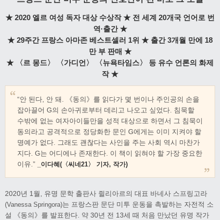
★ 2020 엘르 여성 독자 대상 수상작 ★ 전 세계 20개국 언어로 번
역·출간 ★
★ 29주간 프랑스 아마존 베스트셀러 1위 ★ 출간 3개월 만에 18
만 부 판매 ★
★ 〈르 몽드〉 〈가디언〉 〈뉴욕타임스〉 등 유수 언론의 화제
작 ★
“안 된다, 안 돼. 《동의》를 읽다가 몇 번이나 주인공의 손을
잡아끌어 G의 손아귀로부터 데리고 나오고 싶었다. 침묵할
수밖에 없는 여자아이들만을 성적 대상으로 하면서 그 침묵이
동의라고 공격적으로 정당화한 문인 G에게는 이미 지켜야 할
명예가 없다. 그래도 괜찮다는 사인을 주는 사회 역시 마찬가
지다. G는 어디에나 존재한다. 이 책이 읽혀야 할 가장 중요한
이유.”
_이다혜(〈씨네21〉 기자, 작가)
2020년 1월, 유명 문학 출판사 쥘리아르의 대표 바네사 스프링고라
는 프랑스판 문단 미투 운동을 촉발하는 자전적 소
(Vanessa Springora)
설 《동의》를 발표한다. 약 30년 전 13세 때 처음 만났던 유명 작가