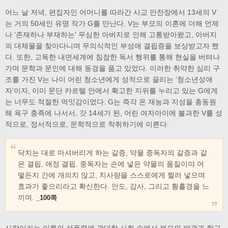
어느 날 저녁, 편집자인 어머니를 따라간 사교 만찬장에서 13세의 V
는 거의 50세인 유명 작가 G를 만난다. V는 부모의 이혼에 더해 언제
나 ‘존재하나 부재하는’ 무심한 아버지로 인해 고통받아왔고, 아버지
의 대체물을 찾아다니며 무의식적인 부성애 결핍증을 보상받고자 했
다. 또한, 고독한 내면세계에 침잠한 독서 행위를 통해 현실을 버텨나
가며 문학과 문인에 대해 동경을 품고 있었다. 이러한 취약한 심리 구
조를 가진 V는 나이 어린 청소년에게 성적으로 끌리는 ‘청소년성애
자’이자, 이미 문단 카르텔 안에서 확고한 지위를 누리고 있는 G에게
는 너무도 적절한 먹잇감이었다. G는 즉각 온 재능과 지성을 총동원
해 욕구 충족에 나서서, 갓 14세가 된, 어린 여자아이에 불과한 V를 성
적으로, 정서적으로, 문학적으로 착취하기에 이른다.
닥치는 대로 마셔버리게 하는 갈증, 약물 중독자의 갈증과 같
은 결핍, 애정 결핍. 중독자는 손에 넣은 약물의 품질이야 어
떻든지 간에 개의치 않고, 치사량을 스스로에게 찔러 넣으며
효과가 좋으리라고 확신한다. 안도, 감사, 그리고 황홀경을 느
끼며.
_100쪽