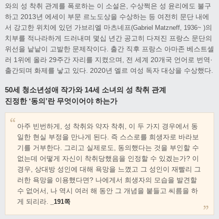
와의 성 착취 관계를 폭로하는 이 소설은, 수상쩍은 성 윤리에도 불구
하고 2013년 에세이 부문 르노도상을 수상하는 등 여전히 문단 내에
서 강고한 위치에 있던 가브리엘 마츠네프
의
(Gabriel Matzneff, 1936~ )
치부를 적나라하게 드러내며 몇십 년간 공고히 다져진 프랑스 문단의
위선을 낱낱이 고발한 문제작이다. 출간 직후 프랑스 아마존 베스트셀
러 1위에 올라 29주간 자리를 지켰으며, 전 세계 20개국 언어로 번역·
출간되며 화제를 낳고 있다. 2020년 엘르 여성 독자 대상을 수상했다.
50세 청소년성애 작가와 14세 소녀의 성 착취 관계
진정한 ‘동의’란 무엇이어야 하는가
아주 빈번하게, 성 착취와 약자 착취, 이 두 가지 경우에서 동
일한 현실 부정을 만나게 된다. 즉 스스로를 희생자로 바라보
기를 거부한다. 그리고 실제로도, 동의했다는 것을 부인할 수
없는데 어떻게 자신이 착취당했음을 인정할 수 있겠는가? 이
경우, 상대방 성인에 대해 욕망을 느꼈고 그 성인이 재빨리 그
러한 욕망을 이용했다면? 나에게서 희생자의 모습을 발견할
수 없어서, 나 역시 여러 해 동안 그 개념을 붙들고 씨름을 하
게 되리라.
_191쪽