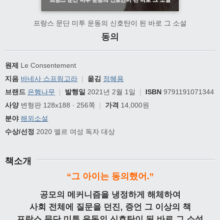
프랑스 문단 미투 운동의 신호탄이 된 바로 그 소설
동의
원제
Le Consentement
지음
바네사 스프링고라
|
옮김
정혜용
브랜드
은행나무
|
발행일
2021년 2월 1일
|
ISBN
9791191071344
사양
변형판 128x188 · 256쪽
|
가격
14,000원
분야
해외소설
수상/선정
2020 엘르 여성 독자 대상
책소개
“그 아이는 동의했어.”
공모의 메커니즘을 냉정하게 해체하여
사회 전체에 질문을 던진, 증언 그 이상의 책
프랑스 문단 미투 운동의 신호탄이 된 바로 그 소설