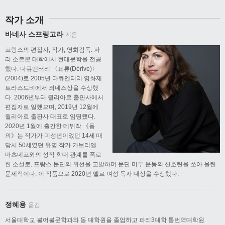
작가 소개
바네사 스프링고라
지음
프랑스의 편집자, 작가, 영화감독. 파
리 소르본 대학에서 현대문학을 전공
했다. 다큐멘터리 〈표류(Dérive)〉
(2004)로 2005년 다큐멘터리 영화제
트라스드비에서 죄네스상을 수상했
다. 2006년부터 쥘리아르 출판사에서
편집자로 일했으며, 2019년 12월에
쥘리아르 출판사 대표로 임명됐다.
2020년 1월에 출간한 데뷔작 《동
의》는 작가가 미성년이었던 14세 때
당시 50세였던 유명 작가 가브리엘
마츠네프와의 성적 학대 관계를 폭로
한 소설로, 프랑스 문단의 위선을 고발하며 문단 미투 운동의 신호탄을 쏘아 올린
문제작이다. 이 작품으로 2020년 엘르 여성 독자 대상을 수상했다.
정혜용
옮김
서울대학교 불어불문학과와 동 대학원을 졸업하고 파리3대학 통번역대학원