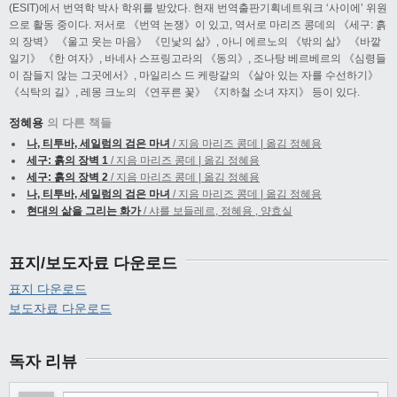
(ESIT)에서 번역학 박사 학위를 받았다. 현재 번역출판기획네트워크 ‘사이에’ 위원
으로 활동 중이다. 저서로 《번역 논쟁》이 있고, 역서로 마리즈 콩데의 《세구: 흙
의 장벽》 《울고 웃는 마음》 《민낯의 삶》, 아니 에르노의 《밖의 삶》 《바깥
일기》 《한 여자》, 바네사 스프링고라의 《동의》, 조나탕 베르베르의 《심령들
이 잠들지 않는 그곳에서》, 마일리스 드 케랑갈의 《살아 있는 자를 수선하기》
《식탁의 길》, 레몽 크노의 《연푸른 꽃》 《지하철 소녀 쟈지》 등이 있다.
정혜용
의 다른 책들
나, 티투바, 세일럼의 검은 마녀
/ 지음 마리즈 콩데 | 옮김 정혜용
세구: 흙의 장벽 1
/ 지음 마리즈 콩데 | 옮김 정혜용
세구: 흙의 장벽 2
/ 지음 마리즈 콩데 | 옮김 정혜용
나, 티투바, 세일럼의 검은 마녀
/ 지음 마리즈 콩데 | 옮김 정혜용
현대의 삶을 그리는 화가
/ 샤를 보들레르, 정혜용 , 양효실
표지/보도자료 다운로드
표지 다운로드
보도자료 다운로드
독자 리뷰