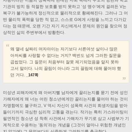
사랑이라는 이름의 성폭력에 관대한 사회 속에서 부모의 방관과 학교
기관의 방치 등 적절한 보호를 받지 못하고 ‘성 맹수’에게 걸려든 V는
복구가 불가능하게 정신적으로 물리적으로 황폐해진다. 그러나 그 어
떤 물리적 폭력을 당한 적 없고, 스스로 G에게 사랑을 느끼고 다가갔
다는 점 때문에, 오랜 기간 자기 자신에게서 문제의 원인을 찾으며 정
상적인 삶의 주변부에서 방황한다.
왜 열네 살짜리 여자아이는 자기보다 서른여섯 살이나 많은
아저씨를 사랑할 수 없다는 거지? 백번도 넘게 그러한 질문을
곱씹었다. 그 질문이 처음부터 잘못 제기되었음을 알지 못하
고서 말이다. 나의 끌림이 아니라 그의 끌림에 대해 물어야 했
던 거다.
_147쪽
미성년 피해자에게 왜 아버지뻘 남자에게 끌리는지를 묻기 전에 성인
가해자에게 왜 너는 어린 청소년에게만 끌리는지를 물어야 하는 것이
자명함에도 불구하고, V 역시 자신이 성폭력 사건의 희생자임을 받아
들이기까지 극심한 심리적 고통을 겪는다. 작가는 특히 가스라이팅이
필연적인 청소년 성 착취 사건에서 가해자가 무기로 삼고 사법부가 기
계적으로 수용하는 ‘동의’라는 개념을 (그것이 얼마나 위험한 개념인
지 알기에) 그 무엇보다도 신중하게 고려하기를 촉구한다.