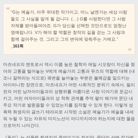
“G는 예술가, 아주 위대한 작가이고, 어느 날엔가는 세상 사람
들도 그 사실을 알게 될 겁니다. (…) G를 사랑한다면 그 사람
자체를 받아들여야죠. G가 당신을 선택한 것만으로도 엄청난
영예랍니다. V가 해야 할 역할은 창작의 길을 걷는 그 사람과
함께 걸어주는 것, 그리고 그의 변덕에 맞춰주는 거예요.”
_161쪽
마츠네프의 멘토로서 역시 이름 높은 철학자 에밀 시오랑이 자신을 찾
아와 고통을 털어놓는 V에게 예술가의 고통과 뮤즈의 역할에 대해 (내
조나 잘하라는 식으로) 궤변을 늘어놓는 부분은 불쾌감을 일으키는
아이러니한 장면으로, 마츠네프가 어떤 사회적인 분위기 속에서, 필리
핀의 어린 남자아이들과의 성행위를 아름다운 사랑 이야기로 둔갑시
키고, 어린 여자아이들과의 성 착취 관계를 추억 팔이 해가며 문단 내
주요 작가로 발돋움할 수 있었는지를 짐작할 수 있게 한다. 이렇게 성
폭력 희생자의 글쓰기 테라피로 시작된 소설은 예술가가 예술을 내세
워 누릴 수 있는 자유의 마지노선이 어디까지여야 하는지에 대한 물음
으로까지 나아간다.
《동의》는 성폭력 희생자의 증언이기도 하지만, 문단의 선배 작가에