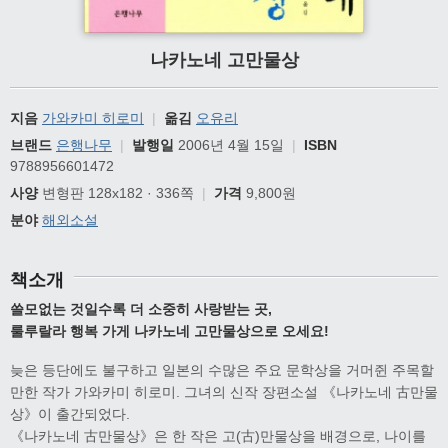
나카노네 고만물상
지음
가와카미 히로미
|
옮김
오유리
브랜드
은행나무
|
발행일
2006년 4월 15일
|
ISBN
9788956601472
사양
변형판 128x182 · 336쪽
|
가격
9,800원
분야
해외소설
책소개
쓸모없는 것일수록 더 소중히 사랑받는 곳,
룰루랄라 행복 가게 나카노네 고만물상으로 오세요!
늦은 등단에도 불구하고 일본의 수많은 주요 문학상을 거머쥔 주목할
만한 작가 가와카미 히로미. 그녀의 신작 장편소설 《나카노네 古만물
상》이 출간되었다.
《나카노네 古만물상》은 한 작은 고(古)만물상을 배경으로, 나이를