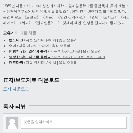
1969년 서울에서 태어나 성신여자대학교 일어일문학과를 졸업했다. 롯데 캐논과
삼성경제연구소에서 번역 업무를 맡았으며, 현재 전문 번역가로 활동하고 있다.
옮긴 책으로 《도련님》 《마음》 《인간 실격·사양》 《안녕, 기요시코》 《파크
라이프》 《워터》 《일요일들》 《오딧세이 왜건, 인생을 달리다》 등이 있다.
오유리
의 다른 책들
랜드마크
/ 지음 요시다 슈이치 | 옮김 오유리
소녀
/ 지음 미나토 가나에 | 옮김 오유리
명랑한 갱의 일상과 습격
/ 지음 이사카 고타로 | 옮김 오유리
명랑한 갱이 지구를 돌린다
/ 지음 이사카 고타로 | 옮김 오유리
랜드마크
/ 지음 요시다 슈이치 | 옮김 오유리
표지/보도자료 다운로드
표지 다운로드
독자 리뷰