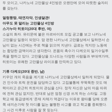
두 모이고, 나카노네 고만물상 4인방은 오랜만에 모여 따뜻한 술자리
를 갖는다.
얼렁뚱땅, 태연자약, 인생달관!
아무도 못 말리는 고만물상 4인방
스가누마 히토미(20대 후반, 여)
소설의 화자. 유리문에 붙은 아르바이트 모집 공고를 보고 나카노네
고만물상 일원이 되었다. 맘 편한 나카노네 고만물상에서 일하면서 손
님이 없는 시간에는 주로 책을 읽으며 지낸다. 급료는 적지만 노동에
는 합당한 금액이라고 생각한다. 온몸의 촉수가 다케오의 일거수일투
족을 향하고 있다. 고만물상을 드나드는 다양한 사람들과 부대껴가며,
히토미는 유쾌한 고만물상 라이프를 만끽하고 있다.
기류 다케오(20대 중반, 남)
키우던 개의 죽음을 계기로 나카노네 고만물상에서 일하게 되었다. 물
건 인수와 트럭 운전을 담당하고 있다. 고집불통에 무뚝뚝한 것도 매
력이라고 은근히 히토미의 관심을 산다. 정작 자신은 남의 마음 따위
에 전혀 관심 없지만, 반대로 남은 엄청 신경 쓰게 하는 스타일. 고등
학교 때 동급생에게 ‘존재 자체가 역겹다’는 이유로 왕따를 당해 오른
쪽 새끼손가락 첫 마디를 잃는 불행한 사고를 겪고 학교를 중퇴했다.
그 사건 이후로 사람을 잘 못 믿는다.