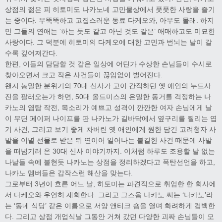
상점의 젊은 피 히토미도 나카노네 고만물상에서 풋풋한 사랑을 즐기
는 중이다. 무뚝뚝하고 고집스러운 동료 다케오와, 아무도 몰래. 하지
만 그들의 연애는 ‘하는 듯도 같고 아닌 것도 같은’ 애매하고도 미묘한
사랑이다. 그 덕분에 히토미의 다케오에 대한 고민과 번뇌는 날이 갈
수록 깊어져간다.
한편, 이들의 담담할 것 같은 일상에 어딘가 수상한 손님들이 수시로
찾아오면서 크고 작은 사건들이 끊임없이 벌어진다.
왠지 농밀한 분위기의 70대 신사가 고이 간직하던 옛 애인의 누드사
진을 팔러오는가 하면, 50대 올드미스의 은밀한 동거를 걱정하는 나
카노의 염탐 작전, 목소리가 예쁘고 성격이 깐깐한 여자 손님에게 날
이 무딘 페이퍼 나이프를 판 나카노가 길바닥에서 옆구리를 찔리는 엽
기 사건, 그리고 보기 좋게 차버린 옛 애인에게 원한 담긴 고려청자 사
발을 이별 선물로 받은 뒤 연이어 일어나는 불길한 사건 때문에 사발
을 떠넘기러 온 30대 신사 이야기까지. 이처럼 하루도 조용할 날 없는
나날들 속에 불현듯 나카노는 상점을 정리하겠다고 폭탄선언을 하고,
나카노 멤버들은 갑작스런 해산을 맞는다.
그로부터 3년이 흐른 어느 날, 히토미는 파견직으로 취업한 한 회사에
서 다케오와 우연히 재회한다. 그리고 그즈음 나카노 씨는 ‘나카노’라
는 ‘동네 식당’ 같은 이름으로 서양 앤티크 숍을 열며 화려하게 컴백한
다. 그리고 상점 개업식날 그동안 거쳐 갔던 다양한 괴짜 손님들이 모