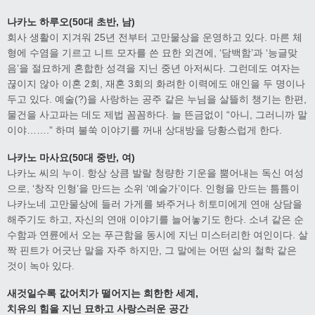
나카노 하루오(50대 초반, 남)
회사 생활이 지겨워 25년 전부터 고만물상을 운영하고 있다. 마른 체
형에 수염을 기르고 니트 모자를 쓴 묘한 외견에, ‘담백함’과 ‘능글맞
음’을 절묘하게 혼합한 성격을 지닌 중년 아저씨다. 그런데도 여자는
끊이지 않아 이혼 2회, 재혼 3회의 화려한 이력에도 애인을 두 명이나
두고 있다. 예술(?)을 사랑하는 공주 같은 누님을 살뜰히 챙기는 한편,
물건을 사고파는 데도 제법 꼼꼼하다. 늘 뜬금없이 “아니, 그러니까 말
이야…….” 하며 불쑥 이야기를 꺼내 상대방을 당황스럽게 한다.
나카노 마사요(50대 중반, 여)
나카노 씨의 누이. 항상 상큼 발랄 청량한 기운을 뿜어내는 독신 여성
으로, ‘창작 인형’을 만드는 소위 ‘예술가’이다. 인형을 만드는 틈틈이
나카노네 고만물상에 들러 가게를 봐주거나 히토미에게 연애 상담을
해주기도 하고, 자신의 연애 이야기를 늘어놓기도 한다. 소녀 같은 순
수함과 연륜에서 오는 푸근함을 동시에 지닌 미스터리한 여인이다. 살
짝 핀트가 어긋난 말을 자주 하지만, 그 말에는 어떤 삶의 철학 같은
것이 녹아 있다.
새것일수록 값어치가 떨어지는 희한한 세계,
치유의 힘을 지닌 묘하고 사랑스러운 공간