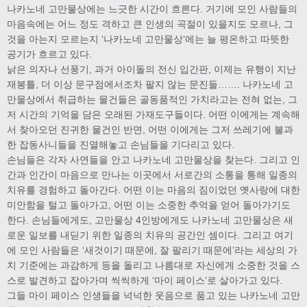
나카노네 고만물상에는 느긋한 시간이 흐른다. 거기에 모인 사람들의
마음속에는 어느 정도 격하고 큰 인생의 곡절이 있을지도 모르나, 그
것을 아는지 모르는지 ‘나카노네 고만물상’에는 늘 평온하고 따뜻한
공기가 흐르고 있다.
낡은 의자나 선풍기, 과거 아이돌의 전신 입간판, 이제는 유행이 지난
재봉틀, 더 이상 문구점에서조차 팔지 않는 문진들……. 나카노네 고
만물상에서 취급하는 물건들은 골동품적인 가치라고는 전혀 없는, 그
저 시간의 기억을 담은 오래된 가재도구들이다. 어떤 이에게는 계속해
서 찾아오던 진귀한 물건인 반면, 어떤 이에게는 그저 쓰레기에 불과
한 잡동사니들을 진열해놓고 손님들을 기다리고 있다.
손님들은 각자 사연들을 안고 나카노네 고만물상을 찾는다. 그리고 인
간과 인간이 마음으로 만나는 이곳에서 서로간의 소통을 통해 일종의
치유를 경험하고 돌아간다. 어떤 이는 마음의 짐이었던 옛사랑에 대한
미안함을 털고 돌아가고, 어떤 이는 소중한 추억을 얻어 돌아가기도
한다. 손님들에게도, 고만물상 4인방에게도 나카노네 고만물상은 새
로운 일보를 내딛기 위한 일종의 치유의 공간인 셈이다. 그리고 여기
에 모인 사람들은 ‘새것이기 때문에, 잘 팔리기 때문에’라는 세상의 가
치 기준에는 과감하게 등을 돌리고 나름대로 자신에게 소중한 것을 스
스로 발견하고 잡아가며 씩씩하게 ‘마이 페이스’로 살아가고 있다.
그들 마이 페이스 인생들을 넉넉한 웃음으로 품고 있는 나카노네 고만