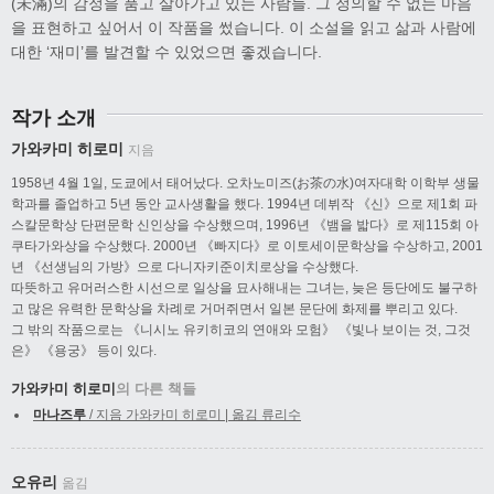
(未滿)의 감정을 품고 살아가고 있는 사람들. 그 정의할 수 없는 마음
을 표현하고 싶어서 이 작품을 썼습니다. 이 소설을 읽고 삶과 사람에
대한 ‘재미’를 발견할 수 있었으면 좋겠습니다.
작가 소개
가와카미 히로미
지음
1958년 4월 1일, 도쿄에서 태어났다. 오차노미즈(お茶の水)여자대학 이학부 생물
학과를 졸업하고 5년 동안 교사생활을 했다. 1994년 데뷔작 《신》으로 제1회 파
스칼문학상 단편문학 신인상을 수상했으며, 1996년 《뱀을 밟다》로 제115회 아
쿠타가와상을 수상했다. 2000년 《빠지다》로 이토세이문학상을 수상하고, 2001
년 《선생님의 가방》으로 다니자키준이치로상을 수상했다.
따뜻하고 유머러스한 시선으로 일상을 묘사해내는 그녀는, 늦은 등단에도 불구하
고 많은 유력한 문학상을 차례로 거머쥐면서 일본 문단에 화제를 뿌리고 있다.
그 밖의 작품으로는 《니시노 유키히코의 연애와 모험》 《빛나 보이는 것, 그것
은》 《용궁》 등이 있다.
가와카미 히로미
의 다른 책들
마나즈루
/ 지음 가와카미 히로미 | 옮김 류리수
오유리
옮김