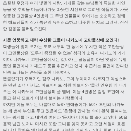
초월한 우정과 여러 빛깔의 사랑, 가게를 찾는 손님들의 특별한 사연
등을 옛 추억을 더듬어나가듯 따뜻한 시선으로 그려낸 작품이다. 사뭇
엉뚱한 고만물상 4인방과 그 주변 인물들이 엮어가는 소소하고 경쾌
한 해프닝들이 작가 특유의 유머러스하고 따뜻한 터치로 그려져, 잔잔
한 감동을 불러일으킨다.
사뭇 엉뚱하고 대략 수상한 그들이 나카노네 고만물상에 모였다!
학생들이 많이 오가는 도쿄 서부의 한 동네에 위치한 작은 고만물상.
이 고만물상은 ‘도무지 종잡을 수 없는’ 성격의 소유자 나카노의 가게
이다. 나카노네 고만물상에서는 값나가는 골동품이 아닌 옛날에 유행
했던 물건이나 가재도구 등을 취급하고 있다. 취급하는 물건이 잡다한
만큼 드나드는 손님들 또한 다양하다.
뜬금없기가 주특기인 점주 나카노, 그의 누이이자 야무지고 여성스러
운 만년 소녀 마사요, 아르바이트 점원 히토미와 ‘물건 인수팀’의 다케
오는 이 나카노네 고만물상의 풀 멤버. 이들 4인방은 감정 표현에 서
툴고 왠지 모르게 어설퍼 보이는 사람들이다.
하지만 이들 모두는 나름대로 목하 연애중이다. 50대 초반의 나카노
는 세 번째 부인을 두고 있음에도 ‘은행에 간다’는 속이 훤히 들여다보
이는 핑계를 대고 내연의 여인과 ‘묻지마 데이트’를 즐기고 있다. 50을
훌쩍 넘긴 노처녀 마사요 또한 그녀를 잊지 못하고 오랜 세월이 흐른
뒤 다시 찾아온 옛사랑과 뭉근한 사랑을 키워가고 있다. 한편, 나카노