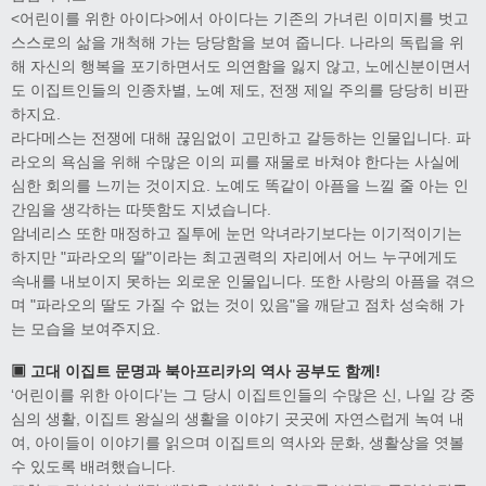
<어린이를 위한 아이다>에서 아이다는 기존의 가녀린 이미지를 벗고
스스로의 삶을 개척해 가는 당당함을 보여 줍니다. 나라의 독립을 위
해 자신의 행복을 포기하면서도 의연함을 잃지 않고, 노에신분이면서
도 이집트인들의 인종차별, 노예 제도, 전쟁 제일 주의를 당당히 비판
하지요.
라다메스는 전쟁에 대해 끊임없이 고민하고 갈등하는 인물입니다. 파
라오의 욕심을 위해 수많은 이의 피를 재물로 바쳐야 한다는 사실에
심한 회의를 느끼는 것이지요. 노예도 똑같이 아픔을 느낄 줄 아는 인
간임을 생각하는 따뜻함도 지녔습니다.
암네리스 또한 매정하고 질투에 눈먼 악녀라기보다는 이기적이기는
하지만 "파라오의 딸"이라는 최고권력의 자리에서 어느 누구에게도
속내를 내보이지 못하는 외로운 인물입니다. 또한 사랑의 아픔을 겪으
며 "파라오의 딸도 가질 수 없는 것이 있음"을 깨닫고 점차 성숙해 가
는 모습을 보여주지요.
▣ 고대 이집트 문명과 북아프리카의 역사 공부도 함께!
‘어린이를 위한 아이다’는 그 당시 이집트인들의 수많은 신, 나일 강 중
심의 생활, 이집트 왕실의 생활을 이야기 곳곳에 자연스럽게 녹여 내
여, 아이들이 이야기를 읽으며 이집트의 역사와 문화, 생활상을 엿볼
수 있도록 배려했습니다.