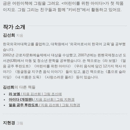
금은 어린이책에 그림을 그려요. <어린이를 위한 아이다>가 첫 작품
이지요. 그림 그리는 친구들과 함께 "키비전"에서 활동하고 있어요.
작가 소개
김선희
지음
한국외국어대학교를 졸업하고, 대학원에서 ‘외국어로서의 한국어 교육’을 공부했
습니다.
2002년 근로자문화예술제에서 대상을 수상했고, 2007년에는 뮌헨국제청소년 도
서관(IJB)에서 아동 및 청소년 문학을 공부했습니다. 쓴 책으로는《라 보엠》《얼
음 공주 투란도트》《어린이를 위한 아이다》《우리 음식에 담긴 12가지 역사 이
야기》《둥글둥글 지구촌 음식 이야기》 들이 있고, 옮긴 책으로는《홈으로 슬라
이딩》《내 이름은 도둑》《사랑스러운 폴리》 등이 있습니다.
김선희
의 다른 책들
라 보엠
/ 지음 김선희 | 그림 조신애
아이다 (개정판)
/ 지음 김선희 | 그림 지현경
얼음 공주 투란도트
/ 지음 김선희 | 그림 지현경
지현경
그림