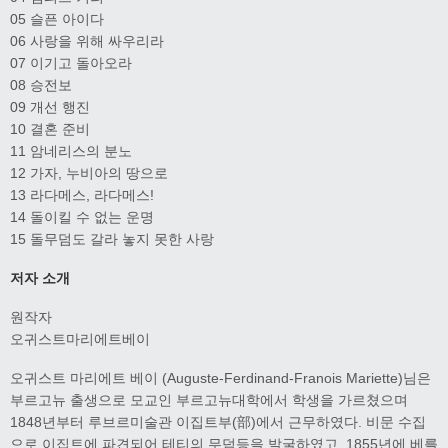
05 슬픈 아이다
06 사랑을 위해 싸우리라
07 이기고 돌아오라
08 승전보
09 개선 행진
10 결혼 준비
11 암네리스의 분노
12 가자, 누비아의 땅으로
13 라다메스, 라다메스!
14 돌이킬 수 없는 운명
15 돌무덤도 갈라 놓지 못한 사랑
저자 소개
원작자
오귀스트마리에트베이
오귀스트 마리에트 베이 (Auguste-Ferdinand-Franois Mariette)님은
부르고뉴 출생으로 모교인 부르고뉴대학에서 학생을 가르쳤으며
1848년부터 루브르미술관 이집트부(部)에서 근무하였다. 비문 수집
으로 이집트에 파견되어 테티의 무덤등을 발굴하였고, 1855년에 베를