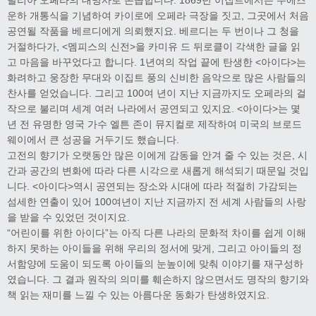
운하 개통식을 기념하여 카이로에 오페라 극장을 짓고, 그곳에서 처음
공연될 작품을 베르디에게 의뢰했지요. 베르디는 두 번이나 그 청을
거절하다가, <멤피스의 신전>을 카미유 드 뒤로클이 각색한 글을 읽
고 마음을 바꾸었다고 합니다. 1년여의 작업 끝에 탄생한 <아이다>는
화려하고 웅장한 무대와 이집트 풍의 신비한 음악으로 많은 사람들의
찬사를 얻었습니다. 그리고 100여 년이 지난 지금까지도 오페라의 걸
작으로 불리며 세계 여러 나라에서 공연되고 있지요. <아이다>는 몇
년 전 유명한 영국 가수 엘튼 존이 뮤지컬로 제작하여 미국의 브로드
웨이에서 큰 성공을 거두기도 했습니다.
고전의 향기가 오랫동안 많은 이에게 감동을 안겨 줄 수 있는 것은, 시
간과 공간의 변화에 따라 다른 시각으로 새롭게 해석되기 때문일 것입
니다. <아이다>역시 공연되는 장소와 시대에 따라 적절히 가감되는
섬세한 연출이 있어 100여년이 지난 지금까지 전 세계 사람들의 사랑
을 받을 수 있었던 것이지요.
“어린이를 위한 아이다”는 아직 다른 나라의 문화적 차이를 쉽게 이해
하지 못하는 아이들을 위해 우리의 정서에 맞게, 그리고 아이들의 정
서함양에 도움이 되도록 아이들의 눈높이에 맞춰 이야기를 재구성하
였습니다. 그 결과 원작의 의미를 훼손하지 않으면서도 명작의 향기와
책 읽는 재미를 느낄 수 있는 아름다운 동화가 탄생하였지요.