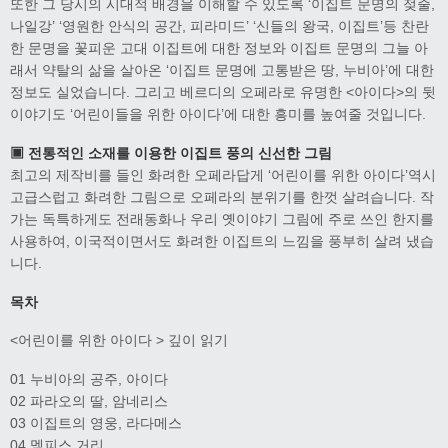
또한 그 당시의 시대적 배경을 이해할 수 있도록 ‘이집트 문명의 젖줄,
나일강’ ‘영원한 안식의 공간, 피라미드’ ‘신들의 왕국, 이집트’등 찬란
한 문명을 꽃피운 고대 이집트에 대한 정보와 이집트 문명의 그늘 아
래서 약탈의 삶을 살아온 ‘이집트 문명에 고통받은 땅, 누비아’에 대한
정보도 실었습니다. 그리고 베르디의 오페라로 유명한 <아이다>의 뒷
이야기도 ‘어린이들을 위한 아이다’에 대한 흥미를 높여줄 것입니다.
▣ 전통적인 소재를 이용한 이집트 풍의 신선한 그림
최고의 제작비를 들인 화려한 오페라답게 ‘어린이를 위한 아이다’역시
고급스럽고 화려한 그림으로 오페라의 분위기를 한껏 살려습니다. 작
가는 독특하게도 전래동화나 우리 옛이야기 그림에 주로 쓰인 한지를
사용하여, 이국적이면서도 화려한 이집트의 느낌을 풍부히 살려 냈습
니다.
목차
<어린이를 위한 아이다 > 깊이 읽기
01 누비아의 공주, 아이다
02 파라오의 딸, 암네리스
03 이집트의 영웅, 라다메스
04 멤피스 거리