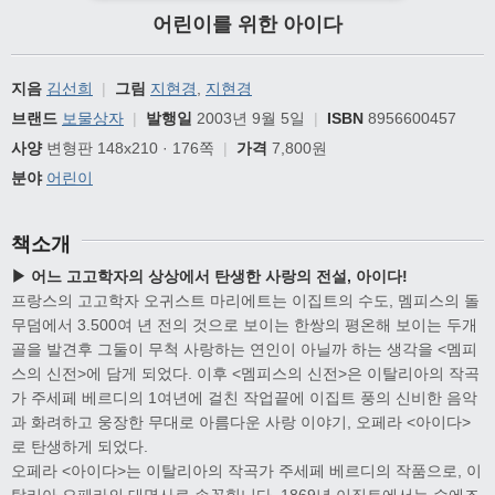
어린이를 위한 아이다
지음
김선희
|
그림
지현경
,
지현경
브랜드
보물상자
|
발행일
2003년 9월 5일
|
ISBN
8956600457
사양
변형판 148x210 · 176쪽
|
가격
7,800원
분야
어린이
책소개
▶ 어느 고고학자의 상상에서 탄생한 사랑의 전설, 아이다!
프랑스의 고고학자 오귀스트 마리에트는 이집트의 수도, 멤피스의 돌
무덤에서 3.500여 년 전의 것으로 보이는 한쌍의 평온해 보이는 두개
골을 발견후 그둘이 무척 사랑하는 연인이 아닐까 하는 생각을 <멤피
스의 신전>에 담게 되었다. 이후 <멤피스의 신전>은 이탈리아의 작곡
가 주세페 베르디의 1여년에 걸친 작업끝에 이집트 풍의 신비한 음악
과 화려하고 웅장한 무대로 아름다운 사랑 이야기, 오페라 <아이다>
로 탄생하게 되었다.
오페라 <아이다>는 이탈리아의 작곡가 주세페 베르디의 작품으로, 이
탈리아 오페라의 대명사로 손꼽힙니다. 1869년 이집트에서는 수에즈