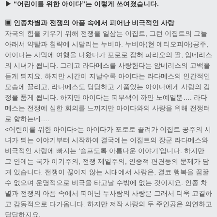
▶ “어린이를 위한 아이다”는 이렇게 쓰여졌습니다.
▣ 인종차별과 전쟁의 아픔 속에서 피어난 비극적인 사랑
자국의 힘을 키우기 위해 전쟁을 일삼는 이집트, 그런 이집트의 그늘
아래서 약탈과 침략에 시달리는 누비아. 누비아(현 에티오피아)공주,
아이다는 사막에 여행을 나왔다가 포로로 잡혀 파라오의 딸, 암네리스
의 시녀가 됩니다. 그리고 라다메스를 사랑한다는 암네리스의 고백을
듣게 되지요. 하지만 시간이 지날수록 아이다는 라다메스의 인간적인
모습에 끌리고, 라다메스도 당당하고 기품있는 아이다에게 사랑의 감
정을 품게 됩니다. 하지만 아이다는 피부색이 까만 노예일뿐…. 라다
메스는 전쟁에 심한 회의를 느끼지만 아이다와의 사랑을 위해 전쟁터
로 향하는데….
<어린이를 위한 아이다>는 아이다가 포로로 끌려가 이집트 공주의 시
녀가 되는 이야기부터 시작하여 결국에는 이집트의 장군 라다메스와
비극적인 사랑에 빠지는 ‘슬프도록 아름다운 이야기’입니다. 하지만
그 안에는 국가 이기주의, 전쟁 제일주의, 인종적 편견등의 문제가 담
겨 있습니다. 전쟁이 끊이지 않는 시대에서 사랑은, 결코 행복을 꿈꿀
수 없으며 운명적으로 비극을 타고날 수밖에 없는 것이지요. 인종 차
별과 전쟁의 아픔 속에서 피어난 두사람의 사랑은 그래서 더욱 고결하
고 감동적으로 다가옵니다. 하지만 저작 사랑의 두 주인공은 의연하고
담담하지요.