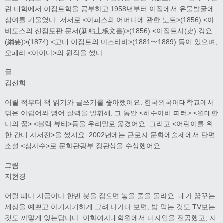
린 대학에서 이집트학을 공부하고 1958년부터 이집에서 유물발굴에
심여를 기울였다. 저서로 <아피스의 어머니에 관한 노트>(1856) <아
비도스의 신점토판 문서(新粘土板文書)>(1856) <이집트사(史) 강요
(綱要)>(1874) <고대 이집트의 마스타바>(1881〜1889) 등이 있으며,
오페라 <아이다>의 원작을 썼다.
글
김선희
어릴 적부터 책 읽기와 글쓰기를 좋아했어요. 한국외국어대학교에서
닦은 아랍어와 영어 실력을 발휘해, 그 동안 <허수아비 피터> <원대한
나의 꿈> <블랙 뷰티>등을 우리말로 옮겼어요. 그리고 <어린이를 위
한 간디 자서전>을 썼지요. 2002년에는 근로자 문화에술제에서 단편
소설 <십자수>로 문화관광부 장관상을 수상했어요.
그림
지현경
어릴 때나 지금이나 한번 붓을 잡으면 놓을 줄을 몰라요. 내가 꿈꾸는
세상을 예쁘고 아기자기하게 그려 나가다 보면, 밥 먹는 것도 TV보는
것도 까맣게 잊는답니다. 이화여자대학원에서 디자인을 전공했고, 지