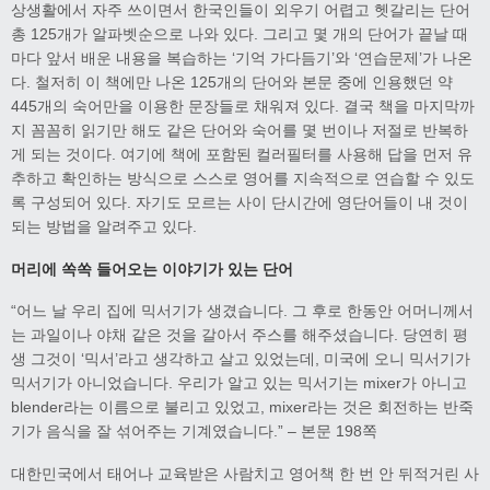
상생활에서 자주 쓰이면서 한국인들이 외우기 어렵고 헷갈리는 단어
총 125개가 알파벳순으로 나와 있다. 그리고 몇 개의 단어가 끝날 때
마다 앞서 배운 내용을 복습하는 ‘기억 가다듬기’와 ‘연습문제’가 나온
다. 철저히 이 책에만 나온 125개의 단어와 본문 중에 인용했던 약
445개의 숙어만을 이용한 문장들로 채워져 있다. 결국 책을 마지막까
지 꼼꼼히 읽기만 해도 같은 단어와 숙어를 몇 번이나 저절로 반복하
게 되는 것이다. 여기에 책에 포함된 컬러필터를 사용해 답을 먼저 유
추하고 확인하는 방식으로 스스로 영어를 지속적으로 연습할 수 있도
록 구성되어 있다. 자기도 모르는 사이 단시간에 영단어들이 내 것이
되는 방법을 알려주고 있다.
머리에 쏙쏙 들어오는 이야기가 있는 단어
“어느 날 우리 집에 믹서기가 생겼습니다. 그 후로 한동안 어머니께서
는 과일이나 야채 같은 것을 갈아서 주스를 해주셨습니다. 당연히 평
생 그것이 ‘믹서’라고 생각하고 살고 있었는데, 미국에 오니 믹서기가
믹서기가 아니었습니다. 우리가 알고 있는 믹서기는 mixer가 아니고
blender라는 이름으로 불리고 있었고, mixer라는 것은 회전하는 반죽
기가 음식을 잘 섞어주는 기계였습니다.” – 본문 198쪽
대한민국에서 태어나 교육받은 사람치고 영어책 한 번 안 뒤적거린 사