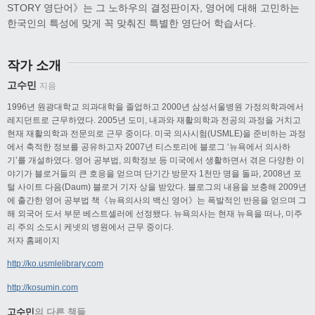
STORY 영단어》는 그 노하우의 결정판이자, 영어에 대해 고민하는
한국인의 특성에 맞게 꼭 맞춰진 특별한 영단어 학습서다.
작가 소개
고수민
지음
1996년 원광대학교 의과대학을 졸업하고 2000년 삼성서울병원 가정의학과에서
레지던트로 근무하였다. 2005년 도미, 내과와 재활의학과 전공의 과정을 거치고
현재 재활의학과 전문의로 근무 중이다. 미국 의사시험(USMLE)을 준비하는 과정
에서 축적한 정보를 공유하고자 2007년 티스토리에 블로그 ‘뉴욕에서 의사하
기’를 개설하였다. 영어 공부법, 의학정보 등 미국에서 생활하면서 겪은 다양한 이
야기가 블로거들의 큰 호응을 얻으며 단기간 방문자 1천만 명을 돌파, 2008년 포
털 사이트 다음(Daum) 블로거 기자 상을 받았다. 블로그의 내용을 보충해 2009년
에 출간한 영어 공부법 책《뉴욕의사의 백신 영어》는 폭발적인 반응을 얻으며 그
해 외국어 도서 부문 베스트셀러에 선정됐다. 뉴욕의사는 현재 뉴욕을 떠나, 미주
리 주의 소도시 케넷의 병원에서 근무 중이다.
저자 홈페이지
http://ko.usmlelibrary.com
http://kosumin.com
고수민
의 다른 책들