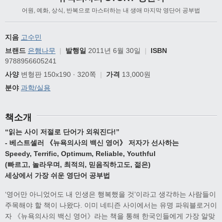
어원, 예화, 상식, 반복으로 마스터하는 내 생애 마지막 영단어 공부법
지음
고수민
브랜드
은행나무
|
발행일
2011년 6월 30일
|
ISBN
9788956605241
사양
변형판 150x190 · 320쪽
|
가격
13,000원
분야
과학/실용
책소개
“읽는 사이 저절로 단어가 외워진다!”
- 베스트셀러 《뉴욕의사의 백신 영어》 저자가 선사하는
Speedy, Terrific, Optimum, Reliable, Youthful
(빠르고, 놀라우며, 최적의, 믿음직하고도, 젊은)
세상에서 가장 쉬운 영단어 공부법
‘영어만 아니었어도 내 인생은 행복했을 것’이라고 생각하는 사람들이
주목해야 할 책이 나왔다. 이미 네티즌 사이에서는 유명 파워블로거이
자 《뉴욕의사의 백신 영어》라는 책을 통해 한국인들에게 가장 알맞