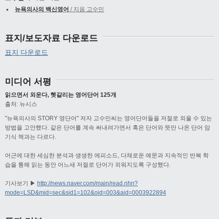
뉴욕의사의 백신영어
/ 지음 고수민
표지/보도자료 다운로드
표지 다운로드
미디어 서평
읽으면서 외운다, 헷갈리는 영어단어 125개
출처: 뉴시스
"뉴욕의사의 STORY 영단어" 저자 고수민씨는 영어단어들을 저절로 외울 수 있는
방법을 고안했다. 같은 단어를 계속 써내려가면서 혹은 단어와 뜻만 나온 단어 암
기식 책과는 다르다.
어근에 대한 세심한 분석과 생생한 에피소드, 다채로운 예문과 지속적인 반복 학
습을 통해 읽는 동안 어느새 저절로 단어가 외워지도록 구성했다.
기사보기 ▶
http://news.naver.com/main/read.nhn?
mode=LSD&mid=sec&sid1=102&oid=003&aid=0003922894