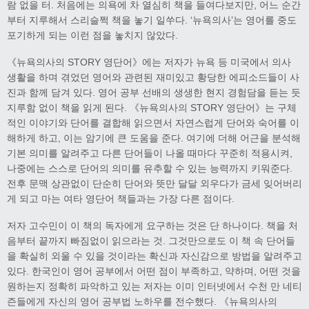
람 없을 터. 처음에는 의욕에 차 열심히 책을 들여다보지만, 어느 순간
부터 지루해서 스리슬쩍 책을 놓기 일쑤다. ‘뉴욕의사’는 영어를 중도
포기하게 되는 이런 점을 놓치지 않았다.
《뉴욕의사의 STORY 영단어》에는 저자가 뉴욕 등 미국에서 의사
생활을 하며 겪었던 영어와 관련된 재미있고 황당한 에피소드들이 사
진과 함께 담겨 있다. 영어 공부 선배의 생생한 현지 경험담을 듣는 듯
지루함 없이 책을 읽게 된다. 《뉴욕의사의 STORY 영단어》는 구체
적인 이야기와 단어를 결합해 읽으면서 자연스럽게 단어와 숙어를 이
해하게 하고, 이는 암기에 큰 도움을 준다. 여기에 더해 어근을 분석해
기본 의미를 알려주고 다른 단어들이 나올 때마다 꾸준히 적용시켜,
나중에는 스스로 단어의 의미를 유추할 수 있는 능력까지 키워준다.
전후 문맥 상관없이 단순히 단어와 뜻만 달달 외우다가 금세 잊어버리
게 되고 마는 여타 영단어 책들과는 가장 다른 점이다.
저자 고수민이 이 책의 독자에게 요구하는 것은 단 하나이다. 책을 처
음부터 끝까지 빠짐없이 읽으라는 것. 그것만으로도 이 책 속 단어들
을 확실히 외울 수 있을 것이라는 확신과 자신감으로 방법을 알려주고
있다. 한국인이 영어 공부에서 어떤 점이 부족하고, 약하며, 어떤 것을
원하는지 정확히 파악하고 있는 저자는 이미 인터넷에서 수천 만 네티
즌들에게 자신의 영어 공부법 노하우를 전수했다. 《뉴욕의사의