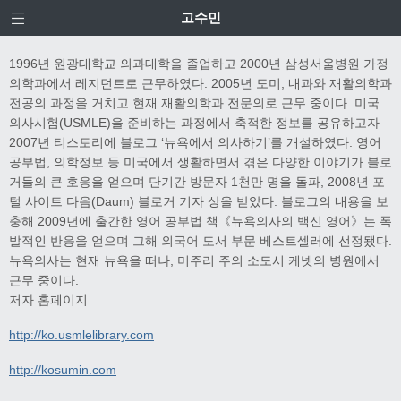
고수민
1996년 원광대학교 의과대학을 졸업하고 2000년 삼성서울병원 가정
의학과에서 레지던트로 근무하였다. 2005년 도미, 내과와 재활의학과
전공의 과정을 거치고 현재 재활의학과 전문의로 근무 중이다. 미국
의사시험(USMLE)을 준비하는 과정에서 축적한 정보를 공유하고자
2007년 티스토리에 블로그 ‘뉴욕에서 의사하기’를 개설하였다. 영어
공부법, 의학정보 등 미국에서 생활하면서 겪은 다양한 이야기가 블로
거들의 큰 호응을 얻으며 단기간 방문자 1천만 명을 돌파, 2008년 포
털 사이트 다음(Daum) 블로거 기자 상을 받았다. 블로그의 내용을 보
충해 2009년에 출간한 영어 공부법 책《뉴욕의사의 백신 영어》는 폭
발적인 반응을 얻으며 그해 외국어 도서 부문 베스트셀러에 선정됐다.
뉴욕의사는 현재 뉴욕을 떠나, 미주리 주의 소도시 케넷의 병원에서
근무 중이다.
저자 홈페이지
http://ko.usmlelibrary.com
http://kosumin.com