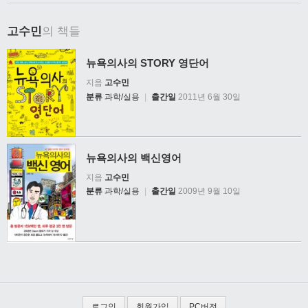
고수민
의 책들
뉴욕의사의 STORY 영단어
지음
고수민
분류
과학/실용
|
출간일
2011년 6월 30일
뉴욕의사의 백신영어
지음
고수민
분류
과학/실용
|
출간일
2009년 9월 10일
로그인
회원가입
PC버전