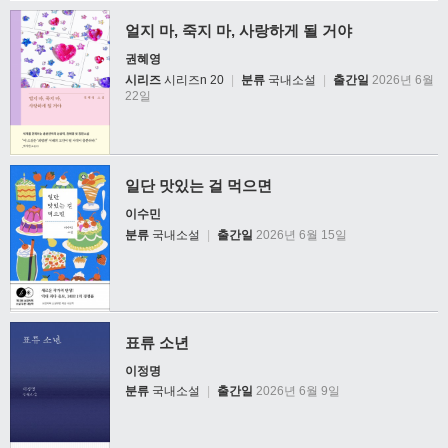
얼지 마, 죽지 마, 사랑하게 될 거야
권혜영
시리즈
시리즈n 20
|
분류
국내소설
|
출간일
2026년 6월
22일
일단 맛있는 걸 먹으면
이수민
분류
국내소설
|
출간일
2026년 6월 15일
표류 소년
이정명
분류
국내소설
|
출간일
2026년 6월 9일