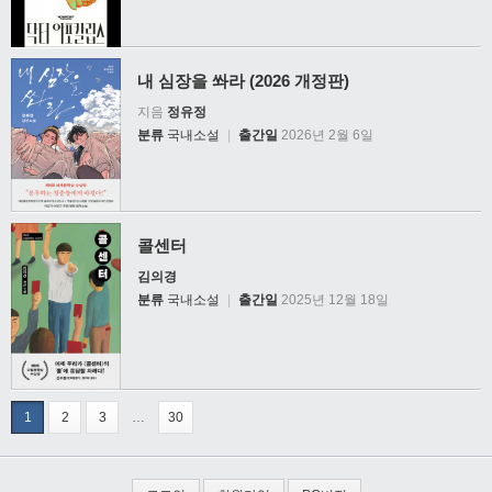
내 심장을 쏴라 (2026 개정판)
지음
정유정
분류
국내소설
|
출간일
2026년 2월 6일
콜센터
김의경
분류
국내소설
|
출간일
2025년 12월 18일
1
2
3
…
30