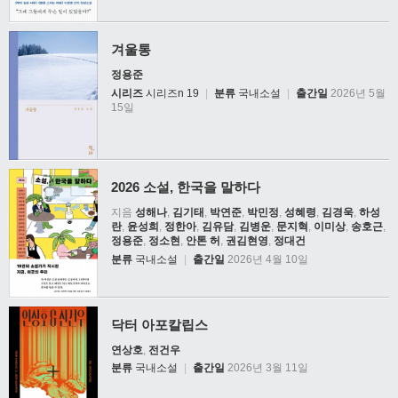
겨울통
정용준
시리즈
시리즈n 19
|
분류
국내소설
|
출간일
2026년 5월
15일
2026 소설, 한국을 말하다
지음
성해나
,
김기태
,
박연준
,
박민정
,
성혜령
,
김경욱
,
하성
란
,
윤성희
,
정한아
,
김유담
,
김병운
,
문지혁
,
이미상
,
송호근
,
정용준
,
정소현
,
안톤 허
,
권김현영
,
정대건
분류
국내소설
|
출간일
2026년 4월 10일
닥터 아포칼립스
연상호
,
전건우
분류
국내소설
|
출간일
2026년 3월 11일