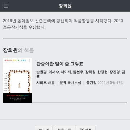
장희원
2019년 동아일보 신춘문예에 당선되며 작품활동을 시작했다. 2020
젊은작가상을 수상했다.
장희원
의 책들
관종이란 말이 좀 그렇죠
손원평
,
이서수
,
서이제
,
임선우
,
장희원
,
한정현
,
장진영
,
김
홍
시리즈
바통
|
분류
국내소설
|
출간일
2022년 5월 17일