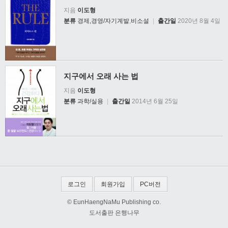
지음
이도형
분류
경제,경영/자기계발
,
비소설
|
출간일
2020년 8월 4일
지구에서 오래 사는 법
지음
이도형
분류
과학/실용
|
출간일
2014년 6월 25일
로그인
회원가입
PC버전
© EunHaengNaMu Publishing co.
도서출판 은행나무