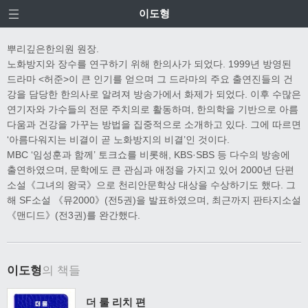
이도형
뿌리깊은한의원 원장.
노화방지와 장수를 연구하기 위해 한의사가 되었다. 1999년 방영된
드라마 <허준>이 큰 인기를 얻으며 그 드라마의 주요 출연진들의 건
강을 담당한 한의사로 알려져 방송가에서 화제가 되었다. 이후 수많은
연기자와 가수들의 전문 주치의로 활동하며, 한의학을 기반으로 아름
다움과 건강을 가꾸는 방법을 집중적으로 소개하고 있다. 그에 따르면
‘아름다워지는 비결이 곧 노화방지의 비결’인 것이다.
MBC ‘임성훈과 함께’ 토크쇼를 비롯해, KBS·SBS 등 다수의 방송에
출연하였으며, 문학에도 큰 관심과 애정을 가지고 있어 2000년 단편
소설《그녀의 왕국》으로 천리안문학상 대상을 수상하기도 했다. 그
해 SF소설 《뮤2000》(전5권)을 발표하였으며, 최근까지 판타지소설
《맨디드》(전3권)를 완간했다.
이도형
의 책들
더 룰 리치 편