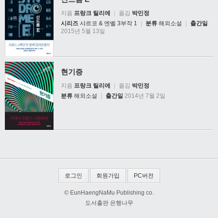
지음
프랑크 틸리에
|
옮김
박민정
시리즈
샤르코 & 엔벨 3부작 1
|
분류
해외소설
|
출간일
2015년 5월 13일
현기증
지음
프랑크 틸리에
|
옮김
박민정
분류
해외소설
|
출간일
2014년 7월 2일
로그인
회원가입
PC버전
© EunHaengNaMu Publishing co.
도서출판 은행나무