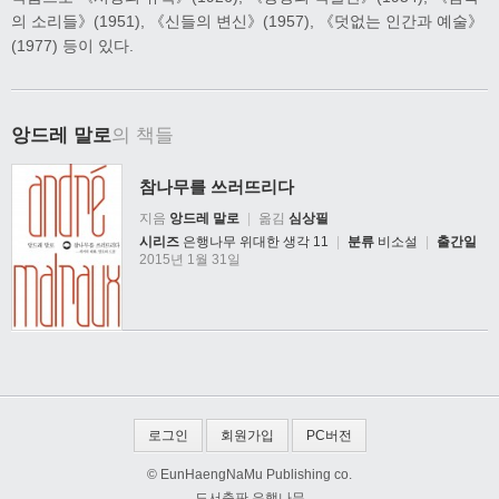
의 소리들》(1951), 《신들의 변신》(1957), 《덧없는 인간과 예술》
(1977) 등이 있다.
앙드레 말로
의 책들
참나무를 쓰러뜨리다
지음
앙드레 말로
|
옮김
심상필
시리즈
은행나무 위대한 생각 11
|
분류
비소설
|
출간일
2015년 1월 31일
로그인
회원가입
PC버전
© EunHaengNaMu Publishing co.
도서출판 은행나무