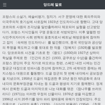
앙드레 말로
프랑스의 소설가, 예술비평가, 정치가. 서구 문명에 대한 회의주의와
이국주의적 호기심에 사로잡혀 1923년 인도차이나로 향했다. 고대 앙
코르와트 사원의 조각상을 밀반출하려다 체포되어 실형을 선고받았
다가, 프랑스 지식인들의 구명 운동으로 석방되었다. 이후 열렬한 반
식민주의자이자 사회 변혁의 옹호자로서 베트남 해방운동에 참여하
고 잡지 〈속박된 인도차이나〉를 발간했으며, 중국 국민당과 공산당
의 투쟁을 목도하고 이를 토대로 한 작품 《정복자》(1928)를 발표했
다. 앙코르와트 사건을 기초로 한 《왕도》(1930)와 1927년 상하이
학살을 주제로 한 《인간의 조건》(1933, 공쿠르상 수상)을 출간하여
프랑스 문단의 주요 작가로 떠오르는 한편, 스페인 내전 시에는 민간
항공군 대장으로 반파시즘 전선에 참여하고, 2차 세계대전 중에는 레
지스탕스 대원으로 활동했다. 드골 장군의 첫 번째 내각에서 공보장관
을 지냈으며, 1958년 드골이 재집권한 후 10년 동안 제5공화국 초대
내각의 문화부장관을 지내는 등 드골과 평생의 지기로 함께했다. 정계
에서 은퇴한 드골과 마지막으로 나눈 대화를 엮은 《참나무를 쓰러뜨
리다》(1971)는 이러한 우정의 산물이다. 1976년 생을 마감했고
1996년 서거 20주기를 맞아 파리 팡테옹에 유해가 안장되었다. 주요
작품으로 《서양의 유혹》(1926), 《상상의 박물관》(1954), 《침묵