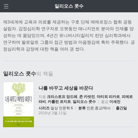
일리오스 콧수
제3세계에 교육과 의료를 제공하는 구호 단체 에메르장스 협회 공동
설립자. 감정심리학 연구자로 오랫동안 매니지먼트 분야의 인재를 양
성하는 데 몸담았으며, 4년간 유니버시티칼리지 런던 심리학과에서
연구하며 팔로알토 그룹의 접근 방법과 마음챙김에 특히 주목했다. 긍
정심리학과 감정에 대한 책을 여러 권 썼다.
일리오스 콧수
의 책들
나를 바꾸고 세상을 바꾼다
지음
크리스토프 앙드레
,
존 카밧진
,
마티외 리카르
,
피에르
라비
,
카롤린 르지르
,
일리오스 콧수
|
옮김
이세진
시리즈
일상 인문학 6
|
분류
인문
,
종교/역사
|
출간일
2016년 3월 11일