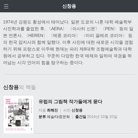
신창용
1974년 강원도 횡성에서 태어났다. 일본 도쿄의 니혼 대학 예술학부
사진학과를 졸업한 후, 〈AERA〉 〈아사히 신문〉 〈PEN〉 등의 일
본 언론사, 〈HEREN〉 〈메종 코리아〉 〈마리 끌레르 코리아〉 등
의 한국 잡지사와 함께 일했다. 이후 사진에 대한 새로운 시각을 경험
하기 위해 프랑스로 이주해 현재는 파리 제8대학 조형예술학과 대학
원에서 공부하고 있다. 꾸준히 다양한 한국 매체와 일하며 국경을 뛰
어넘는 시각 언어의 힘을 탐구하는 중이다.
신창용
의 책들
유럽의 그림책 작가들에게 묻다
지음
최혜진
|
사진
신창용
분류
예술/대중문화
|
출간일
2016년 10월 20일