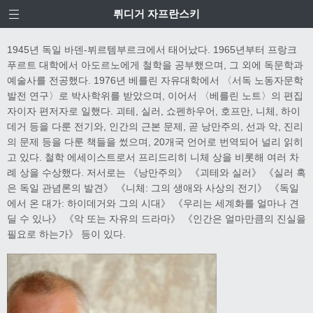
뤼디거 자프란스키
1945년 독일 바덴-뷔르템부르크에서 태어났다. 1965년부터 프랑크
푸르트 대학에서 아도르노에게 철학을 공부했으며, 그 외에 독문학과
예술사를 전공했다. 1976년 베를린 자유대학에서 〈서독 노동자문학
발전 연구〉로 박사학위를 받았으며, 이어서 〈베를린 노트〉의 편집
자이자 편저자로 일했다. 괴테, 실러, 쇼펜하우어, 호프만, 니체, 하이
데거 등을 다룬 전기와, 인간의 근본 문제, 곧 낭만주의, 선과 악, 진리
의 문제 등을 다룬 책들을 썼으며, 20개국 언어로 번역되어 널리 읽히
고 있다. 철학 에세이스트로서 프리드리히 니체 상을 비롯해 여러 차
례 상을 수상했다. 저서로는 《낭만주의》 《괴테와 실러》 《실러 혹
은 독일 관념론의 발견》 《니체: 그의 생애와 사상의 전기》 《독일
에서 온 대가: 하이데거와 그의 시대》 《우리는 세계화를 얼마나 견
딜 수 있나》 《악 또는 자유의 드라마》 《인간은 얼마만큼의 진실을
필요로 하는가》 등이 있다.