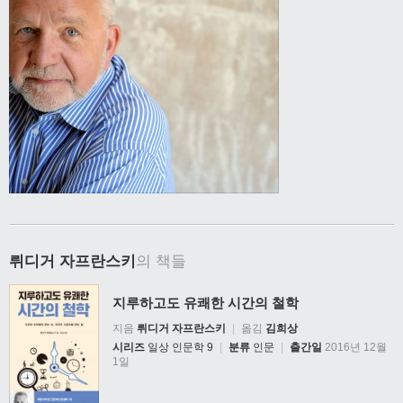
뤼디거 자프란스키
의 책들
지루하고도 유쾌한 시간의 철학
지음
뤼디거 자프란스키
|
옮김
김희상
시리즈
일상 인문학 9
|
분류
인문
|
출간일
2016년 12월
1일