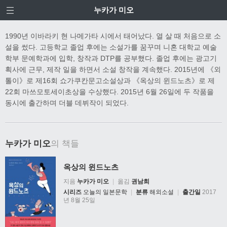
누카가 미오
1990년 이바라키 현 나메가타 시에서 태어났다. 열 살 때 처음으로 소
설을 썼다. 고등학교 졸업 후에는 소설가를 꿈꾸며 니혼 대학교 예술
학부 문예학과에 입학, 창작과 DTP를 공부했다. 졸업 후에는 광고기
획사에 근무, 제작 일을 하면서 소설 창작을 계속했다. 2015년에 《외
톨이》로 제16회 쇼가쿠칸문고소설상과 《옥상의 윈드노츠》로 제
22회 마쓰모토세이초상을 수상했다. 2015년 6월 26일에 두 작품을
동시에 출간하며 더블 데뷔작이 되었다.
누카가 미오
의 책들
옥상의 윈드노츠
지음
누카가 미오
|
옮김
권남희
시리즈
오늘의 일본문학
|
분류
해외소설
|
출간일
2017
년 8월 25일