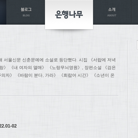
듬해 서울신문 신춘문예에 소설로 등단했다. 시집 《서랍에 저녁
사랑》 《내 여자의 열매》 《노랑무늬영원》, 장편소설 《검은
의자》 《바람이 분다, 가라》 《희랍어 시간》 《소년이 온
2.01-02