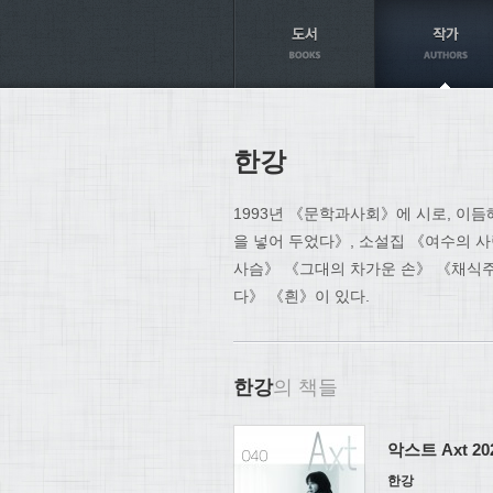
Axt
한강
1993년 《문학과사회》에 시로, 이
을 넣어 두었다》, 소설집 《여수의 
사슴》 《그대의 차가운 손》 《채식주
다》 《흰》이 있다.
한강
의 책들
악스트 Axt 202
한강