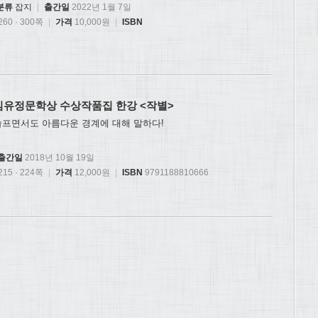
분류
잡지
|
출간일
2022년 1월 7일
60 · 300쪽
|
가격
10,000원
|
ISBN
회 김유정문학상 수상작품집 한강 <작별>
슬프면서도 아름다운 경계에 대해 말하다!
출간일
2018년 10월 19일
15 · 224쪽
|
가격
12,000원
|
ISBN
9791188810666