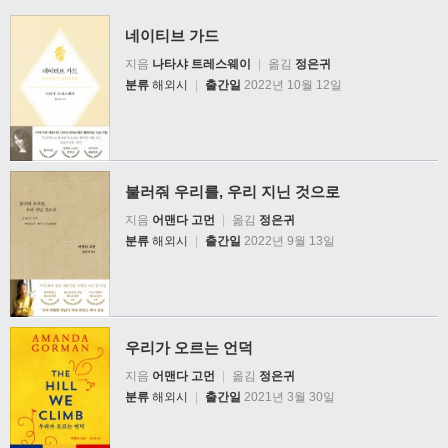
네이티브 가드
지음
나타샤 트레스웨이
|
옮김
정은귀
분류
해외시
|
출간일
2022년 10월 12일
불러줘 우리를, 우리 지닌 것으로
지음
어맨다 고먼
|
옮김
정은귀
분류
해외시
|
출간일
2022년 9월 13일
우리가 오르는 언덕
지음
어맨다 고먼
|
옮김
정은귀
분류
해외시
|
출간일
2021년 3월 30일