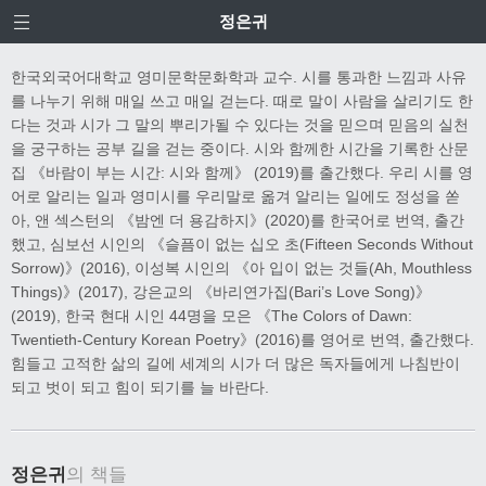
정은귀
한국외국어대학교 영미문학문화학과 교수. 시를 통과한 느낌과 사유
를 나누기 위해 매일 쓰고 매일 걷는다. 때로 말이 사람을 살리기도 한
다는 것과 시가 그 말의 뿌리가될 수 있다는 것을 믿으며 믿음의 실천
을 궁구하는 공부 길을 걷는 중이다. 시와 함께한 시간을 기록한 산문
집 《바람이 부는 시간: 시와 함께》 (2019)를 출간했다. 우리 시를 영
어로 알리는 일과 영미시를 우리말로 옮겨 알리는 일에도 정성을 쏟
아, 앤 섹스턴의 《밤엔 더 용감하지》(2020)를 한국어로 번역, 출간
했고, 심보선 시인의 《슬픔이 없는 십오 초(Fifteen Seconds Without
Sorrow)》(2016), 이성복 시인의 《아 입이 없는 것들(Ah, Mouthless
Things)》(2017), 강은교의 《바리연가집(Bari’s Love Song)》
(2019), 한국 현대 시인 44명을 모은 《The Colors of Dawn:
Twentieth-Century Korean Poetry》(2016)를 영어로 번역, 출간했다.
힘들고 고적한 삶의 길에 세계의 시가 더 많은 독자들에게 나침반이
되고 벗이 되고 힘이 되기를 늘 바란다.
정은귀
의 책들