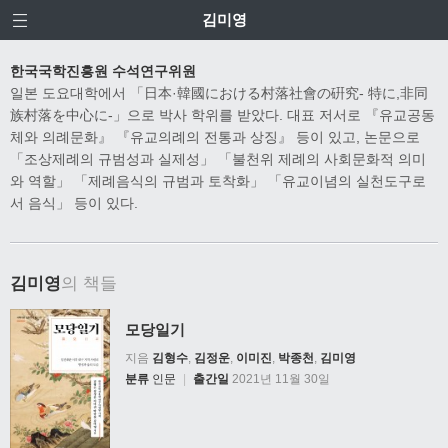
김미영
한국국학진흥원 수석연구위원
일본 도요대학에서 「日本·韓國における村落社會の硏究‐ 特に,非同
族村落を中心に‐」으로 박사 학위를 받았다. 대표 저서로 『유교공동
체와 의례문화』 『유교의례의 전통과 상징』 등이 있고, 논문으로
「조상제례의 규범성과 실제성」 「불천위 제례의 사회문화적 의미
와 역할」 「제례음식의 규범과 토착화」 「유교이념의 실천도구로
서 음식」 등이 있다.
김미영
의 책들
모당일기
지음
김형수
,
김정운
,
이미진
,
박종천
,
김미영
분류
인문
|
출간일
2021년 11월 30일