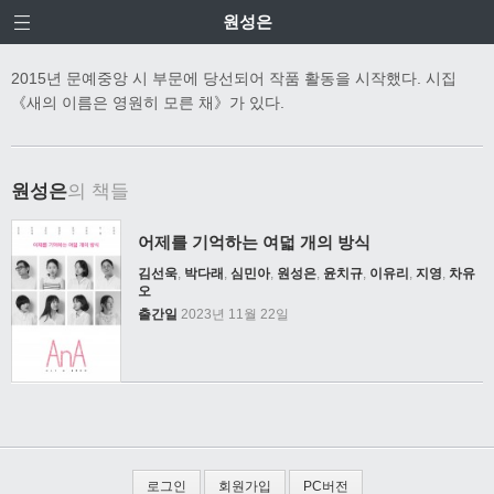
원성은
2015년 문예중앙 시 부문에 당선되어 작품 활동을 시작했다. 시집
《새의 이름은 영원히 모른 채》가 있다.
원성은
의 책들
어제를 기억하는 여덟 개의 방식
김선욱
,
박다래
,
심민아
,
원성은
,
윤치규
,
이유리
,
지영
,
차유
오
출간일
2023년 11월 22일
로그인
회원가입
PC버전