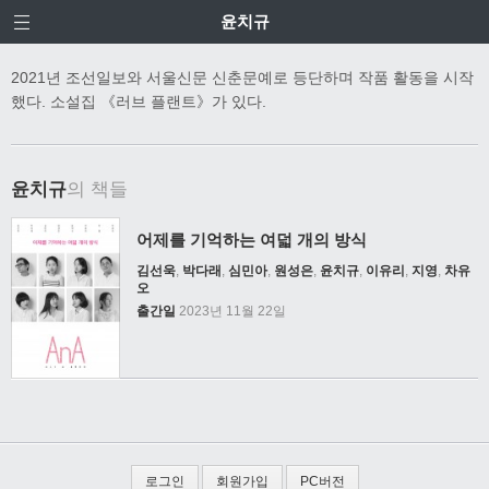
윤치규
2021년 조선일보와 서울신문 신춘문예로 등단하며 작품 활동을 시작
했다. 소설집 《러브 플랜트》가 있다.
윤치규
의 책들
어제를 기억하는 여덟 개의 방식
김선욱
,
박다래
,
심민아
,
원성은
,
윤치규
,
이유리
,
지영
,
차유
오
출간일
2023년 11월 22일
로그인
회원가입
PC버전