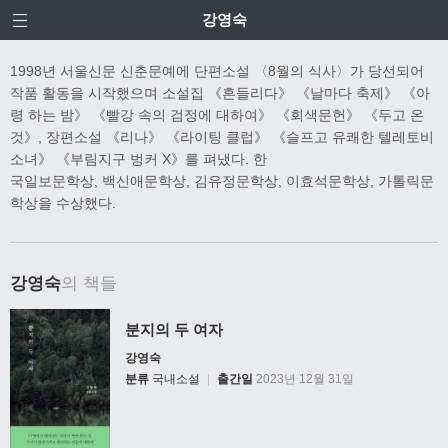
강영숙
1998년 서울신문 신춘문예에 단편소설 〈8월의 식사〉가 당선되어
작품 활동을 시작했으며 소설집 《흔들리다》 《날마다 축제》 《아
령 하는 밤》 《빨강 속의 검정에 대하여》 《회색문헌》 《두고 온
것》, 장편소설 《리나》 《라이팅 클럽》 《슬프고 유쾌한 텔레토비
소녀》 《부림지구 벙커 X》를 펴냈다. 한
국일보문학상, 백신애문학상, 김유정문학상, 이효석문학상, 가톨릭문
학상을 수상했다.
강영숙
의 책들
분지의 두 여자
강영숙
분류
국내소설
|
출간일
2023년 12월 31일