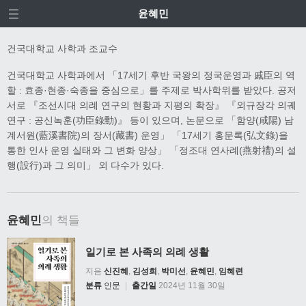
윤혜민
건국대학교 사학과 조교수
건국대학교 사학과에서 「17세기 후반 국왕의 정국운영과 戚臣의 역
할 : 효종·현종·숙종을 중심으로」를 주제로 박사학위를 받았다. 공저
서로 『조선시대 의례 연구의 현황과 지평의 확장』 『외규장각 의궤
연구 : 공신녹훈(功臣錄勳)』 등이 있으며, 논문으로 「함양(咸陽) 남
계서원(藍溪書院)의 장서(藏書) 운영」 「17세기 홍문록(弘文錄)을
통한 인사 운영 실태와 그 변화 양상」 「정조대 연사례(燕射禮)의 설
행(設行)과 그 의미」 외 다수가 있다.
윤혜민
의 책들
일기로 본 사족의 의례 생활
지음
신진혜
,
김성희
,
박미선
,
윤혜민
,
임혜련
분류
인문
|
출간일
2024년 11월 30일