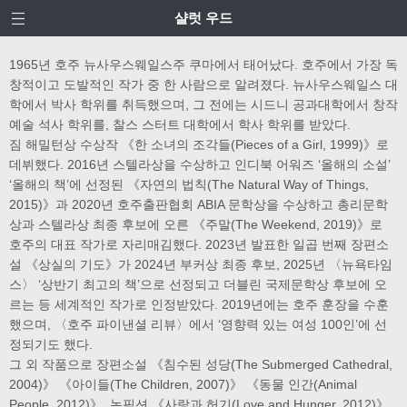
샬럿 우드
1965년 호주 뉴사우스웨일스주 쿠마에서 태어났다. 호주에서 가장 독
창적이고 도발적인 작가 중 한 사람으로 알려졌다. 뉴사우스웨일스 대
학에서 박사 학위를 취득했으며, 그 전에는 시드니 공과대학에서 창작
예술 석사 학위를, 찰스 스터트 대학에서 학사 학위를 받았다.
짐 해밀턴상 수상작 《한 소녀의 조각들(Pieces of a Girl, 1999)》로
데뷔했다. 2016년 스텔라상을 수상하고 인디북 어워즈 ‘올해의 소설’
‘올해의 책’에 선정된 《자연의 법칙(The Natural Way of Things,
2015)》과 2020년 호주출판협회 ABIA 문학상을 수상하고 총리문학
상과 스텔라상 최종 후보에 오른 《주말(The Weekend, 2019)》로
호주의 대표 작가로 자리매김했다. 2023년 발표한 일곱 번째 장편소
설 《상실의 기도》가 2024년 부커상 최종 후보, 2025년 〈뉴욕타임
스〉 ‘상반기 최고의 책’으로 선정되고 더블린 국제문학상 후보에 오
르는 등 세계적인 작가로 인정받았다. 2019년에는 호주 훈장을 수훈
했으며, 〈호주 파이낸셜 리뷰〉에서 ‘영향력 있는 여성 100인’에 선
정되기도 했다.
그 외 작품으로 장편소설 《침수된 성당(The Submerged Cathedral,
2004)》 《아이들(The Children, 2007)》 《동물 인간(Animal
People, 2012)》, 논픽션 《사랑과 허기(Love and Hunger, 2012)》