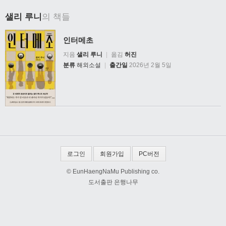
샐리 루니
의 책들
인터메초
지음
샐리 루니
|
옮김
허진
분류
해외소설
|
출간일
2026년 2월 5일
로그인
회원가입
PC버전
© EunHaengNaMu Publishing co.
도서출판 은행나무