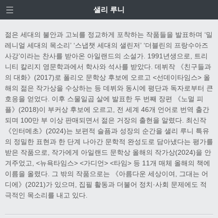
샐리 루니
젊은 세대의 불안과 고뇌를 정교하게 포착하는 작품들을 발표하며 ‘밀
레니얼 세대의 목소리’ ‘스냅챗 세대의 샐린저’ ‘더블린의 프랑수아즈
사강’이라는 찬사를 받아온 아일랜드의 소설가. 1991년생으로, 트리
니티 칼리지 영문학과에서 학사와 석사를 받았다. 데뷔작 《친구들과
의 대화》(2017)로 폴리오 문학상 후보에 오르고 <선데이타임스> 올
해의 젊은 작가상을 수상하는 등 데뷔와 동시에 평단과 독자로부터 큰
호응을 얻었다. 이후 스물일곱 살에 발표한 두 번째 장편 《노멀 피
플》(2018)이 부커상 후보에 오르고, 전 세계 46개 언어로 번역 출간
되며 100만 부 이상 판매되면서 젊은 거장의 출현을 알렸다. 최신작
《인터메초》(2024)는 보편적 슬픔과 성장의 순간을 샐리 루니 특유
의 정밀한 표현과 한 단계 나아간 문학적 완성도로 담아냈다는 평가를
받은 작품으로, 작가에게 아일랜드 문학상 올해의 작가상(2024)을 안
겨주었고, <뉴욕타임스> <가디언> <타임> 등 11개 매체 올해의 책에
이름을 올렸다. 그 밖의 작품으로는 《아름다운 세상이여, 그대는 어
디에》(2021)가 있으며, 집필 활동과 더불어 정치·사회 문제에도 적
극적인 목소리를 내고 있다.