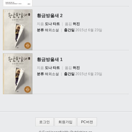
황금방울새 2
지음
도나 타트
|
옮김
허진
분류
해외소설
|
출간일
2015년 6월 23일
황금방울새 1
지음
도나 타트
|
옮김
허진
분류
해외소설
|
출간일
2015년 6월 23일
로그인
회원가입
PC버전