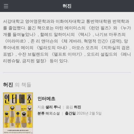
허진
서강대학교 영어영문학과와 이화여자대학교 통번역대학원 번역학과
를 졸업했다. 옮긴 책으로는 마틴 에이미스의 《런던 필즈》와 《누가
개를 들여놓았나》, 할레드 알하미시의 《택시》, 나기브 마푸즈의
《미라마르》, 존 리 앤더슨의 《체 게바라, 혁명적 인간》(공역), 앙
투아네트 메이의 《빌라도의 아내》, 아모스 오즈의 《지하실의 검은
표범》, 수잔 브릴랜드의 《델프트 이야기》, 오드리 설킬드의 《레니
리펜슈탈, 금지된 열정》 등이 있다.
허진
의 책들
인터메초
지음
샐리 루니
|
옮김
허진
분류
해외소설
|
출간일
2026년 2월 5일