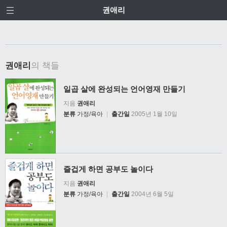
권애리
권애리
의 책들
일곱 살에 완성되는 언어영재 만들기
지음
권애리
분류
가정/육아
|
출간일
2005년 1월 10일
즐겁게 하면 공부도 놀이다
지음
권애리
분류
가정/육아
|
출간일
2004년 6월 5일