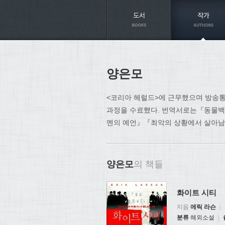
Axt
양은모
<코리아 헤럴드>에 근무했으며 방송
과정을 수료했다. 번역서로는『동물
멘의 예언』『최악의 상황에서 살아남
양은모
의 책들
화이트 시티
지음
에릭 라슨
|
분류
해외소설
|