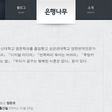
통신대학교 영문학과를 졸업했고 성균관대학교 영한번역전문가
백과』『디지털 미디어』『반쪽짜리 육아는 버려라』『투탕카
는 법』『우리가 꿈꾸는 행복한 이혼은 없다』등이 있다.
옮김
양은모
출간일
2004년 10월 20일