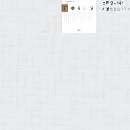
분류
종교/역사
|
사양
변형판 128x1