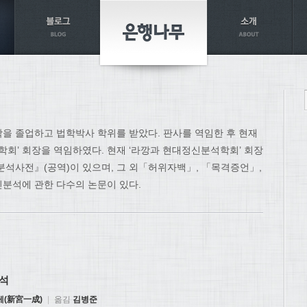
학을 졸업하고 법학박사 학위를 받았다. 판사를 역임한 후 현재
학회’ 회장을 역임하였다. 현재 ‘라깡과 현대정신분석학회’ 회장
분석사전』(공역)이 있으며, 그 외「허위자백」, 「목격증언」,
분석에 관한 다수의 논문이 있다.
석
게(新宮一成)
|
옮김
김병준