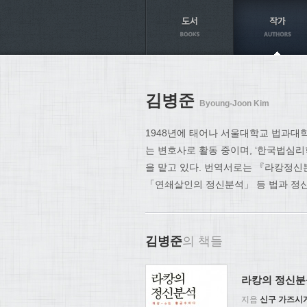
Axt
김병준
Byoung-Joon Kim
1948년에 태어나 서울대학교 법과대
는 변호사로 활동 중이며, ‘한국법심리
을 맡고 있다. 번역서로는 『라캉정신
「연쇄살인의 정신분석」 등 법과 정신
김병준
의 책들
라캉의 정신분
지음
신구 가즈시