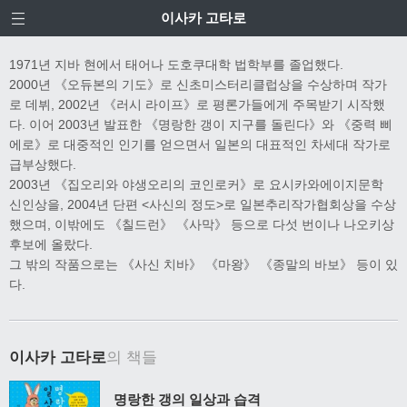
이사카 고타로
1971년 지바 현에서 태어나 도호쿠대학 법학부를 졸업했다.
2000년 《오듀본의 기도》로 신초미스터리클럽상을 수상하며 작가
로 데뷔, 2002년 《러시 라이프》로 평론가들에게 주목받기 시작했
다. 이어 2003년 발표한 《명랑한 갱이 지구를 돌린다》와 《중력 삐
에로》로 대중적인 인기를 얻으면서 일본의 대표적인 차세대 작가로
급부상했다.
2003년 《집오리와 야생오리의 코인로커》로 요시카와에이지문학
신인상을, 2004년 단편 <사신의 정도>로 일본추리작가협회상을 수상
했으며, 이밖에도 《칠드런》 《사막》 등으로 다섯 번이나 나오키상
후보에 올랐다.
그 밖의 작품으로는 《사신 치바》 《마왕》 《종말의 바보》 등이 있
다.
이사카 고타로
의 책들
명랑한 갱의 일상과 습격