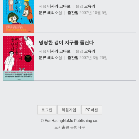
지음
이사카 고타로
|
옮김
오유리
분류
해외소설
|
출간일
2007년 10월 5일
명랑한 갱이 지구를 돌린다
지음
이사카 고타로
|
옮김
오유리
분류
해외소설
|
출간일
2007년 3월 26일
로그인
회원가입
PC버전
© EunHaengNaMu Publishing co.
도서출판 은행나무