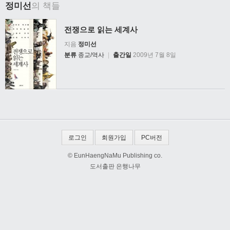
정미선
의 책들
전쟁으로 읽는 세계사
지음
정미선
분류
종교/역사
|
출간일
2009년 7월 8일
로그인
회원가입
PC버전
© EunHaengNaMu Publishing co.
도서출판 은행나무