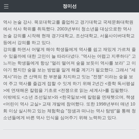
정미선
역사 논술 강사. 목포대학교를 졸업하고 경기대학교 국제문화대학원
에서 석사 학위를 취득했다. 2003년부터 청소년을 대상으로한 역사
논술 강의를 시작해 현재 경기대학교, 조선대학교, 서울사이버대학교
등에서 강의를 하고 있다.
강의를 하면서 어떻게 해야 학생들에게 역사를 쉽고 재밌게 가르쳐 줄
수 있을까에 대한 고민이 늘 따라다녔다. "역사는 어렵고 지루하다" 고
느끼는 학생들에게 항상 “멀리 떨어져 숲을 보듯이 역사를 보라” 고 이
야기 했지만 숲을 보는 방법을 알게 해줄 계기가 필요했다. 그래서 "세
계사"라는 큰 산맥의 한 부분을 차지하고 잇는 "전쟁" 이라는 숲을 보
여 주고 역사를 즐겁게 접할 수 잇게 하기 위해 2년간 <중학 독서평설
>에 연재해온 칼럼을 기초로 <전쟁으로 읽는 세계사>를 집필했다.
이밖에도 <소년 조선일보>와 <한국일보>에 칼럼을 연재햇으며, 책샘
<어린이 역사 교실> 교재 개발에 참여했다. 또한 1998년부터 매년 10
회 이상 실시하고 있는 체험학습 "정샘과 떠나는 역사 탐방"을 통해 청
소년들에게 바른 역사 인식을 심어주기 위해 노력하고 있다.