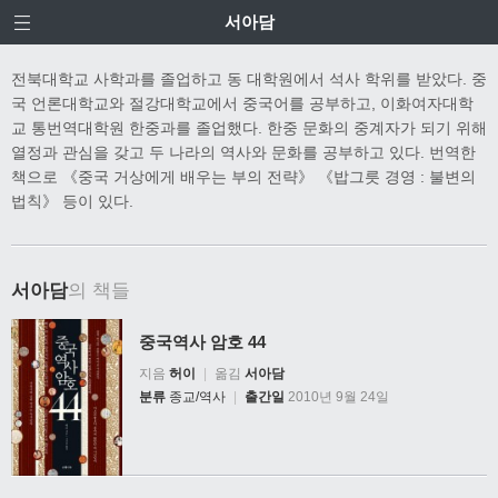
서아담
전북대학교 사학과를 졸업하고 동 대학원에서 석사 학위를 받았다. 중
국 언론대학교와 절강대학교에서 중국어를 공부하고, 이화여자대학
교 통번역대학원 한중과를 졸업했다. 한중 문화의 중계자가 되기 위해
열정과 관심을 갖고 두 나라의 역사와 문화를 공부하고 있다. 번역한
책으로 《중국 거상에게 배우는 부의 전략》 《밥그릇 경영 : 불변의
법칙》 등이 있다.
서아담
의 책들
중국역사 암호 44
지음
허이
|
옮김
서아담
분류
종교/역사
|
출간일
2010년 9월 24일