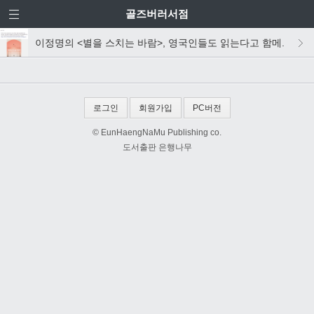
골즈버러서점
이정명의 <별을 스치는 바람>, 영국인들도 읽는다고 함메.
로그인
회원가입
PC버전
© EunHaengNaMu Publishing co.
도서출판 은행나무