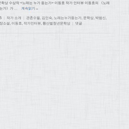
학상 수상작 <노래는 누가 듣는가> 이동효 작가 인터뷰 이동효의 《노래
듣는가》가
…
계속읽기→
5
|
작가 소개
|
관촌수필
,
김인숙
,
노래는누가듣는가
,
문학상
,
박범신
,
장소설
,
이동효
,
작가인터뷰
,
황산벌청년문학상
|
댓글