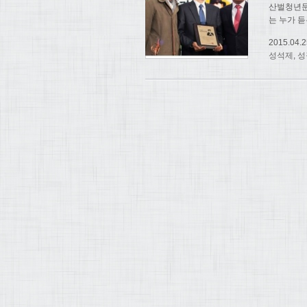
산벌청년문
는 누가 
2015.04.2
성석제
,
성