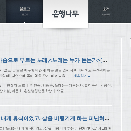
텅 빈 가슴으로 부르는 노래,<노래는 누가 듣는가>(제1회 황산벌청년문학상 수상작)
때가 있죠. 남들은 아무렇지 않게 하는 일을 언제나 어려워하고 두려워하는
견할 때. 자연스레 몸에 힘을 주게 되고 숨을
…
계속읽기→
7
|
편집자 노트
|
김인숙
,
김형중
,
노래는누가듣는가
,
말더듬이
,
박범신
,
장소설
,
이동효
,
황산벌청년문학상
|
댓글
노래는 내게 휴식이었고, 삶을 버팅기게 하는 피난처였다-<노래는 누가 듣는가> 이동효 작가
뷰] "노래는 내게 휴식이었고, 삶을 버팅기게 하는 피난처였다…" 제1회 황