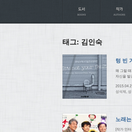
Axt
태그:
김인숙
왜 그럴 
자신을 발
2015.04.2
성석제
,
성
[작가 인터